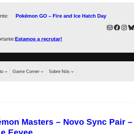
nte:
Pokémon GO – Fire and Ice Hatch Day
Mail
Faceb
Ins
B
rtante:
Estamos a recrutar!
to
Game Corner
Sobre Nós
mon Masters – Novo Sync Pair –
 e Eevee