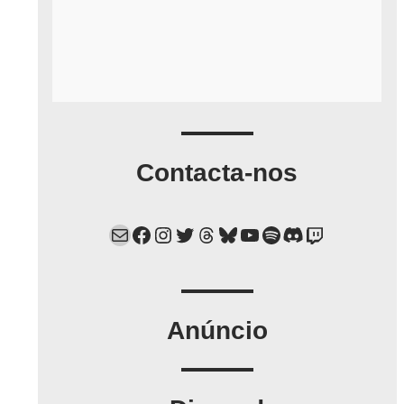
Contacta-nos
Mail
Facebook
Instagram
Twitter
Threads
Bluesky
YouTube
Spotify
Discord
Twitch
Anúncio