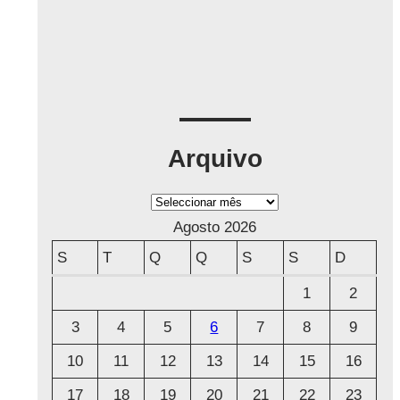
Arquivo
A
r
Agosto 2026
q
S
T
Q
Q
S
S
D
u
1
2
i
3
4
5
6
7
8
9
v
o
10
11
12
13
14
15
16
17
18
19
20
21
22
23