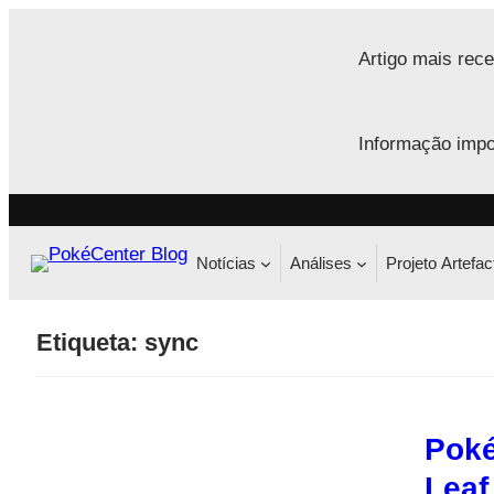
Saltar
para
Artigo mais rece
o
conteúdo
Informação impo
Notícias
Análises
Projeto Artefac
Etiqueta:
sync
Poké
Leaf