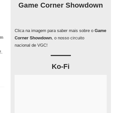
q
Game Corner Showdown
u
i
s
a
Clica na imagem para saber mais sobre o
Game
r
im
Corner Showdown
, o nosso circuito
nacional de VGC!
!.
Ko-Fi