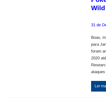
Wild
31 de D
Boas, m
para Ja
foram an
2020 at
Researc
ataques
Ler ma