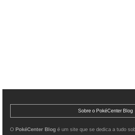
Sobre o PokéCenter Blog
O
PokéCenter Blog
é um site que se dedica a tudo so