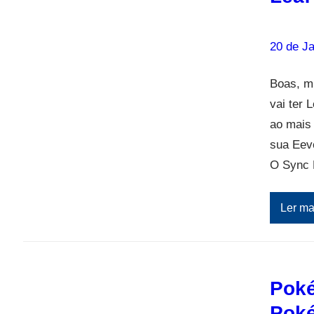
20 de Ja
Boas, m
vai ter 
ao mais
sua Eeve
O Sync 
Ler ma
Poké
Poké