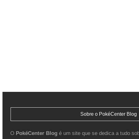
Sobre o PokéCenter Blog
O
PokéCenter Blog
é um site que se dedica a tudo so