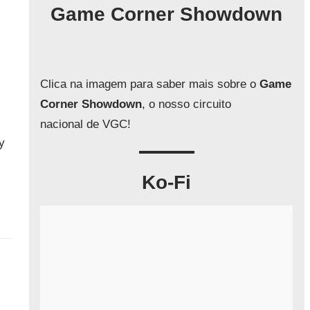
q
Game Corner Showdown
u
i
s
a
Clica na imagem para saber mais sobre o
Game
r
Corner Showdown
, o nosso circuito
nacional de VGC!
y
Ko-Fi