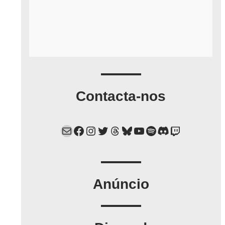
Contacta-nos
Mail
Facebook
Instagram
Twitter
Threads
Bluesky
YouTube
Spotify
Discord
Twitch
Anúncio