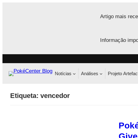
Saltar
para
Artigo mais rece
o
conteúdo
Informação impo
Notícias
Análises
Projeto Artefac
Etiqueta:
vencedor
Poké
Give