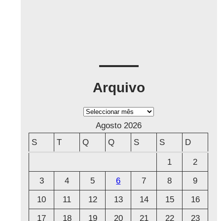
Arquivo
A
r
Agosto 2026
q
S
T
Q
Q
S
S
D
u
1
2
i
3
4
5
6
7
8
9
v
o
10
11
12
13
14
15
16
17
18
19
20
21
22
23