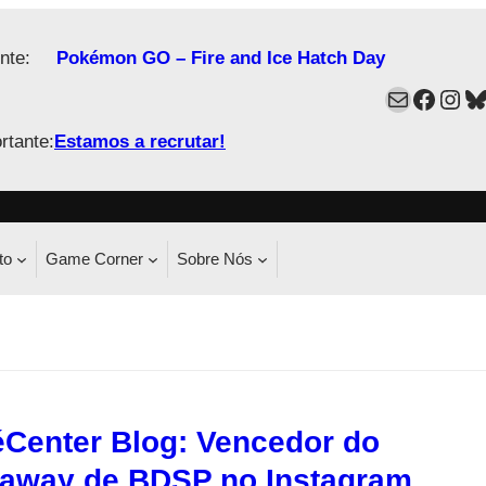
nte:
Pokémon GO – Fire and Ice Hatch Day
Mail
Faceb
Ins
B
rtante:
Estamos a recrutar!
to
Game Corner
Sobre Nós
Center Blog: Vencedor do
away de BDSP no Instagram