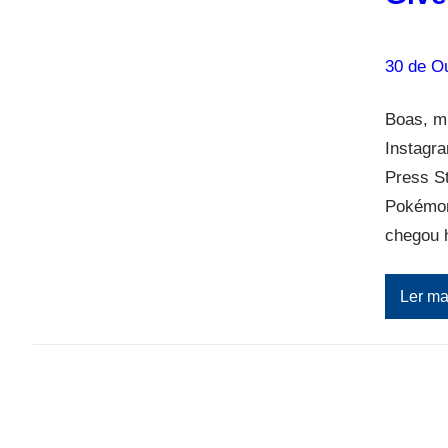
30 de O
Boas, m
Instagra
Press St
Pokémon
chegou 
Ler ma