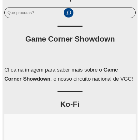
P
e
s
q
Game Corner Showdown
u
i
s
a
Clica na imagem para saber mais sobre o
Game
r
Corner Showdown
, o nosso circuito nacional de VGC!
Ko-Fi