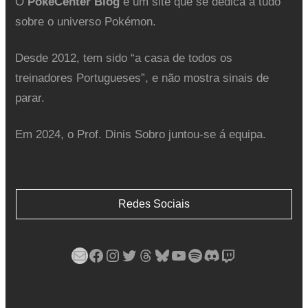
O
PokéCenter Blog
é um site que se dedica a tudo
sobre o universo Pokémon.
Desde 2012, tem sido “a casa de todos os
treinadores Portugueses”, e não mostra sinais de
parar.
Em 2024, o Prof. Dinis Sobro juntou-se á equipa.
Redes Sociais
Mail
Facebook
Instagram
Twitter
Threads
Bluesky
YouTube
Spotify
Discord
Twitch