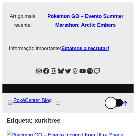
Saltar
para
Artigo mais
Pokémon GO – Evento Summer
o
recente:
Marathon: Arctic Embers
conteúdo
Informação importante:
Estamos a recrutar!
Mail
Facebook
Instagram
Bluesky
Twitter
Estamos no Threads!
YouTube
Spotify
Twitch
Etiqueta:
xurkitree