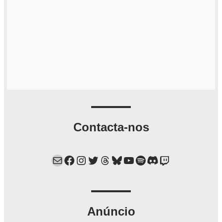
Contacta-nos
Mail
Facebook
Instagram
Twitter
Threads
Bluesky
YouTube
Spotify
Discord
Twitch
Anúncio