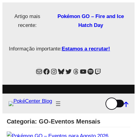
Saltar
para
Artigo mais
Pokémon GO – Fire and Ice
o
recente:
Hatch Day
conteúdo
Informação importante:
Estamos a recrutar!
Mail
Facebook
Instagram
Bluesky
Twitter
Estamos no Threads!
YouTube
Spotify
Twitch
Categoria:
GO-Eventos Mensais