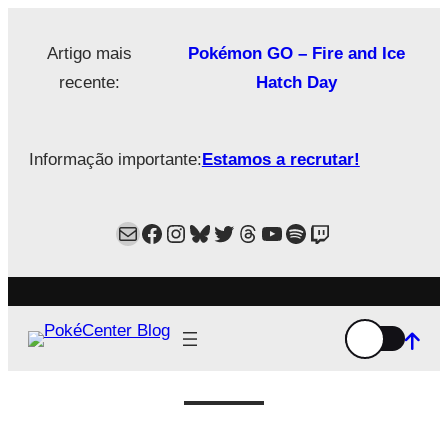
Saltar
para
Artigo mais
Pokémon GO – Fire and Ice
o
recente:
Hatch Day
conteúdo
Informação importante:
Estamos a recrutar!
Mail
Facebook
Instagram
Bluesky
Twitter
Estamos no Threads!
YouTube
Spotify
Twitch