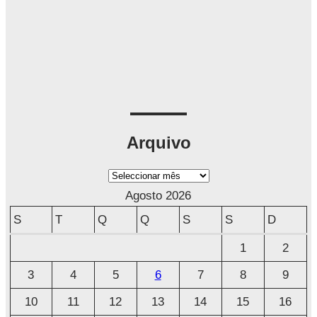
Arquivo
A
r
Agosto 2026
q
S
T
Q
Q
S
S
D
u
1
2
i
3
4
5
6
7
8
9
v
o
10
11
12
13
14
15
16