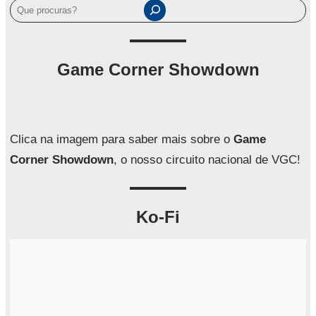
P
e
s
q
Game Corner Showdown
u
i
s
a
Clica na imagem para saber mais sobre o
Game
r
Corner Showdown
, o nosso circuito nacional de VGC!
Ko-Fi