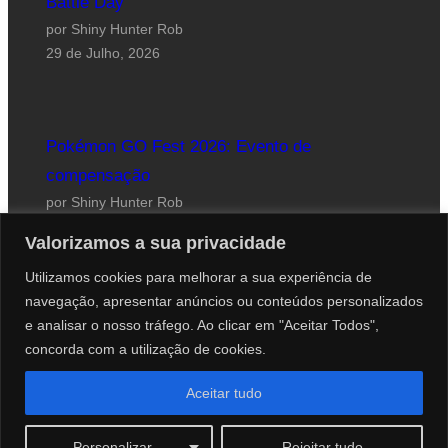
Battle Day
por Shiny Hunter Rob
29 de Julho, 2026
Pokémon GO Fest 2026: Evento de
compensação
por Shiny Hunter Rob
24 de Julho, 2026
Valorizamos a sua privacidade
Utilizamos cookies para melhorar a sua experiência de
navegação, apresentar anúncios ou conteúdos personalizados
e analisar o nosso tráfego. Ao clicar em "Aceitar Todos",
concorda com a utilização de cookies.
Website desenhado por Roberto Coutinho
Aceitar tudo
© 2012-2026 PokéCenter Blog
Personalizar
Rejeitar tudo