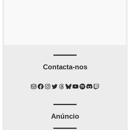
Contacta-nos
Mail
Facebook
Instagram
Twitter
Threads
Bluesky
YouTube
Spotify
Discord
Twitch
Anúncio