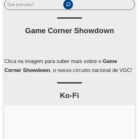
P
e
s
q
Game Corner Showdown
u
i
s
a
Clica na imagem para saber mais sobre o
Game
r
Corner Showdown
, o nosso circuito nacional de VGC!
Ko-Fi