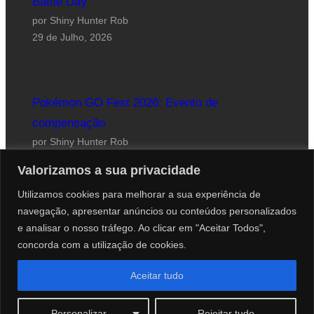
Battle Day
por Shiny Hunter Rob
29 de Julho, 2026
Pokémon GO Fest 2026: Evento de
compensação
por Shiny Hunter Rob
24 de Julho, 2026
Valorizamos a sua privacidade
Utilizamos cookies para melhorar a sua experiência de
navegação, apresentar anúncios ou conteúdos personalizados
e analisar o nosso tráfego. Ao clicar em "Aceitar Todos",
concorda com a utilização de cookies.
Website desenhado por Roberto Coutinho
Aceitar tudo
© 2012-2026 PokéCenter Blog
Personalizar
Rejeitar tudo