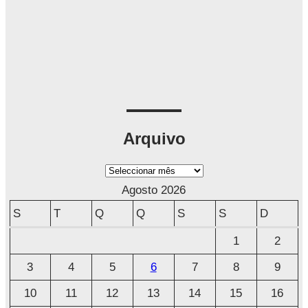
Arquivo
A
r
Agosto 2026
q
S
T
Q
Q
S
S
D
u
1
2
i
3
4
5
6
7
8
9
v
o
10
11
12
13
14
15
16