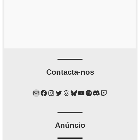
Contacta-nos
Mail
Facebook
Instagram
Twitter
Threads
Bluesky
YouTube
Spotify
Discord
Twitch
Anúncio