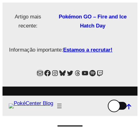
Saltar
para
Artigo mais
Pokémon GO – Fire and Ice
o
recente:
Hatch Day
conteúdo
Informação importante:
Estamos a recrutar!
Mail
Facebook
Instagram
Bluesky
Twitter
Estamos no Threads!
YouTube
Spotify
Twitch