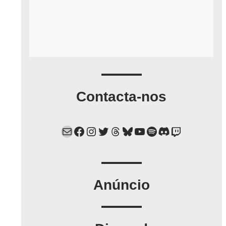
Contacta-nos
Mail
Facebook
Instagram
Twitter
Threads
Bluesky
YouTube
Spotify
Discord
Twitch
Anúncio