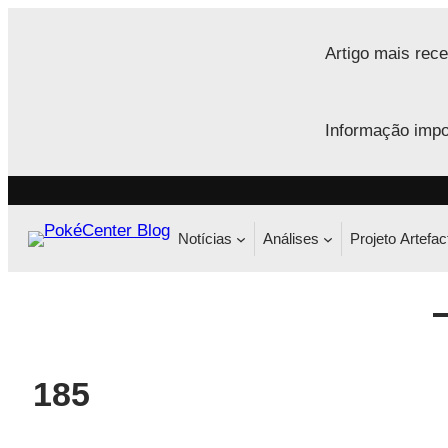
Saltar
para
Artigo mais rece
o
conteúdo
Informação impo
Notícias
Análises
Projeto Artefac
185