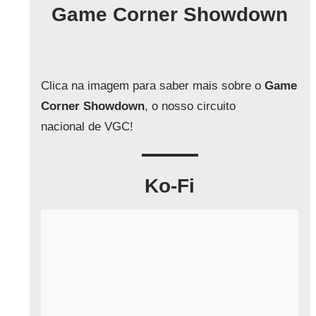
q
Game Corner Showdown
u
i
s
a
Clica na imagem para saber mais sobre o
Game
r
Corner Showdown
, o nosso circuito
nacional de VGC!
Ko-Fi