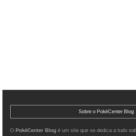
Sobre o PokéCenter Blog
O
PokéCenter Blog
é um site que se dedica a tudo so