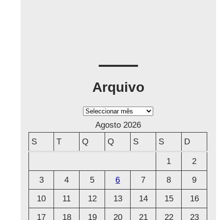
Arquivo
A
r
Agosto 2026
q
S
T
Q
Q
S
S
D
u
1
2
i
3
4
5
6
7
8
9
v
o
10
11
12
13
14
15
16
17
18
19
20
21
22
23