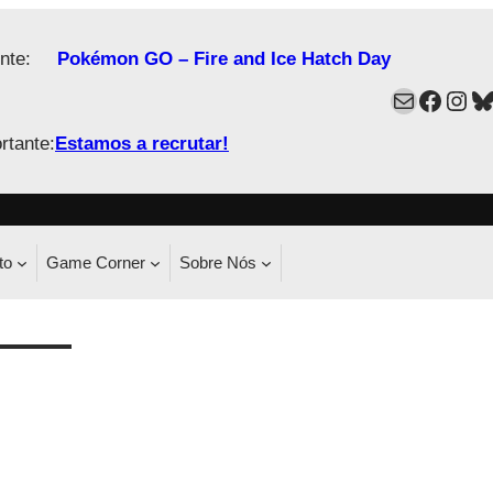
nte:
Pokémon GO – Fire and Ice Hatch Day
Mail
Faceb
Ins
B
rtante:
Estamos a recrutar!
to
Game Corner
Sobre Nós