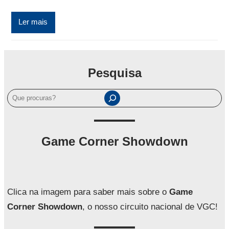
Ler mais
Pesquisa
P
e
s
q
Game Corner Showdown
u
i
s
a
Clica na imagem para saber mais sobre o
Game
r
Corner Showdown
, o nosso circuito nacional de VGC!