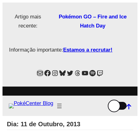
Saltar
para
Artigo mais
Pokémon GO – Fire and Ice
o
recente:
Hatch Day
conteúdo
Informação importante:
Estamos a recrutar!
Mail
Facebook
Instagram
Bluesky
Twitter
Estamos no Threads!
YouTube
Spotify
Twitch
Dia:
11 de Outubro, 2013