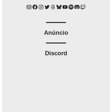
Mail
Facebook
Instagram
Twitter
Threads
Bluesky
YouTube
Spotify
Discord
Twitch
Anúncio
Discord