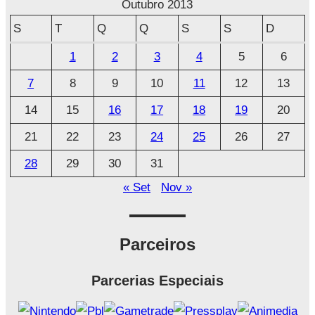
r
Outubro 2013
q
S
T
Q
Q
S
S
D
u
1
2
3
4
5
6
i
7
8
9
10
11
12
13
v
o
14
15
16
17
18
19
20
21
22
23
24
25
26
27
28
29
30
31
« Set
Nov »
Parceiros
Parcerias Especiais