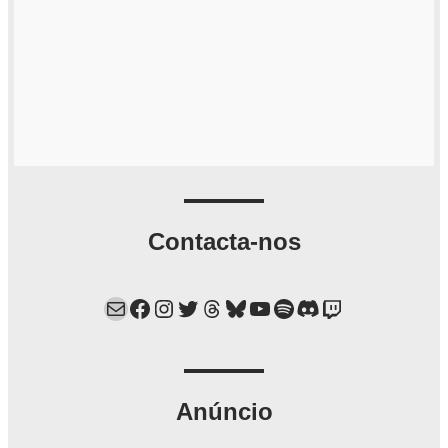
Contacta-nos
Mail
Facebook
Instagram
Twitter
Threads
Bluesky
YouTube
Spotify
Discord
Twitch
Anúncio