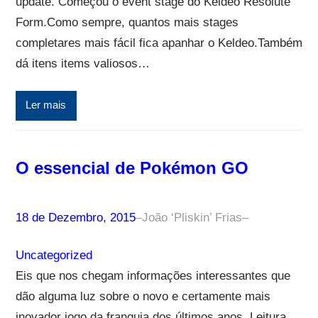
update. Começou o event stage do Keldeo Resolute
Form.Como sempre, quantos mais stages
completares mais fácil fica apanhar o Keldeo.Também
dá itens items valiosos…
Ler mais
O essencial de Pokémon GO
18 de Dezembro, 2015
–
João ‘Pliskin’ Frias
–
Uncategorized
Eis que nos chegam informações interessantes que
dão alguma luz sobre o novo e certamente mais
inovador jogo da franquia dos últimos anos. Leitura