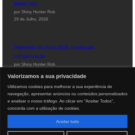
Battle Day
por Shiny Hunter Rob
29 de Julho, 2026
Pokémon GO Fest 2026: Evento de
compensação
por Shiny Hunter Rob
24 de Julho, 2026
Valorizamos a sua privacidade
Utilizamos cookies para melhorar a sua experiência de
navegação, apresentar anúncios ou conteúdos personalizados
e analisar o nosso tráfego. Ao clicar em "Aceitar Todos",
concorda com a utilização de cookies.
Website desenhado por Roberto Coutinho
Aceitar tudo
© 2012-2026 PokéCenter Blog