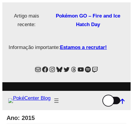
Saltar
para
Artigo mais
Pokémon GO – Fire and Ice
o
recente:
Hatch Day
conteúdo
Informação importante:
Estamos a recrutar!
Mail
Facebook
Instagram
Bluesky
Twitter
Estamos no Threads!
YouTube
Spotify
Twitch
Ano:
2015