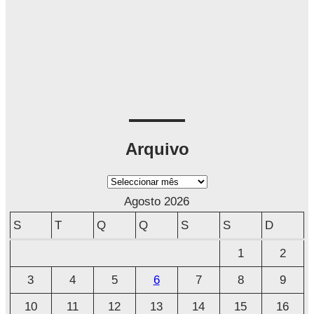
Arquivo
A
r
Agosto 2026
q
S
T
Q
Q
S
S
D
u
1
2
i
3
4
5
6
7
8
9
v
o
10
11
12
13
14
15
16