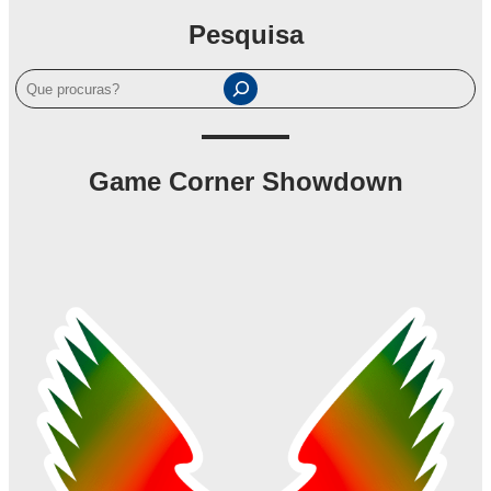
Pesquisa
P
e
s
q
Game Corner Showdown
u
i
s
a
r