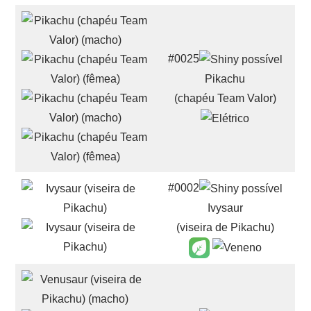
#0025
Pikachu
(chapéu Team Valor)
#0002
Ivysaur
(viseira de Pikachu)