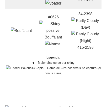
34-2398
#0626
Bouffalant
415-2598
Legenda:
⬆️ – Maior chance de ser shiny
– Gama de CPs possíveis na captura (c/
bónus clima)