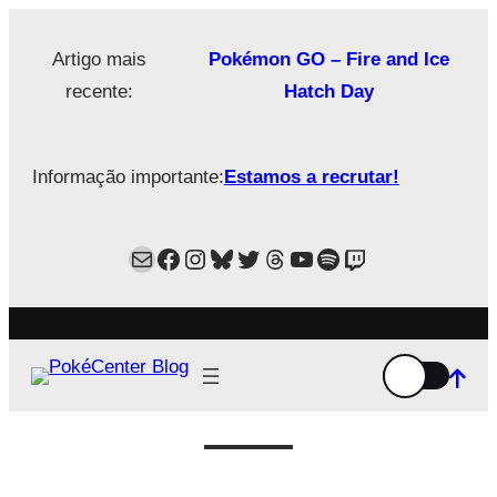
Saltar
para
Artigo mais
Pokémon GO – Fire and Ice
o
recente:
Hatch Day
conteúdo
Informação importante:
Estamos a recrutar!
Mail
Facebook
Instagram
Bluesky
Twitter
Estamos no Threads!
YouTube
Spotify
Twitch