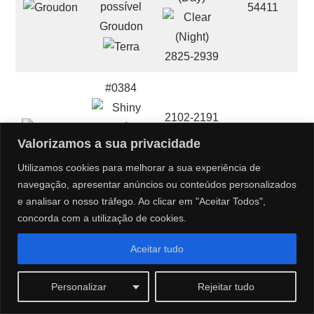
54411
Groudon
2825-2939
#0384
2102-2191
49808
Valorizamos a sua privacidade
Rayquaza
2627-2739
Utilizamos cookies para melhorar a sua experiência de
navegação, apresentar anúncios ou conteúdos personalizados
e analisar o nosso tráfego. Ao clicar em "Aceitar Todos",
concorda com a utilização de cookies.
#0480
1370-1442
Aceitar tudo
35356
Uxie
1712-1803
Personalizar
Rejeitar tudo