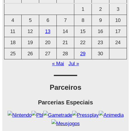
u
1
2
3
i
4
5
6
7
8
9
10
v
o
11
12
13
14
15
16
17
18
19
20
21
22
23
24
25
26
27
28
29
30
« Mai
Jul »
Parceiros
Parcerias Especiais