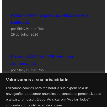
Pokémon GO – Gigantamax Rillaboom Max
Battle Day
por Shiny Hunter Rob
29 de Julho, 2026
Pokémon GO Fest 2026: Evento de
compensação
por Shiny Hunter Rob
24 de Julho, 2026
Valorizamos a sua privacidade
Utilizamos cookies para melhorar a sua experiência de
navegação, apresentar anúncios ou conteúdos personalizados
e analisar o nosso tráfego. Ao clicar em "Aceitar Todos",
concorda com a utilização de cookies.
Website desenhado por Roberto Coutinho