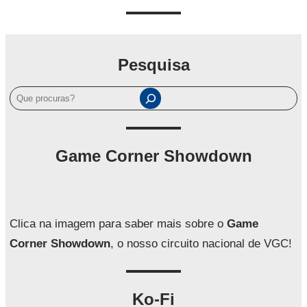
Pesquisa
P
e
s
q
Game Corner Showdown
u
i
s
a
Clica na imagem para saber mais sobre o
Game
r
Corner Showdown
, o nosso circuito nacional de VGC!
Ko-Fi