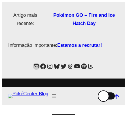
Saltar
para
Artigo mais
Pokémon GO – Fire and Ice
o
recente:
Hatch Day
conteúdo
Informação importante:
Estamos a recrutar!
Mail
Facebook
Instagram
Bluesky
Twitter
Estamos no Threads!
YouTube
Spotify
Twitch