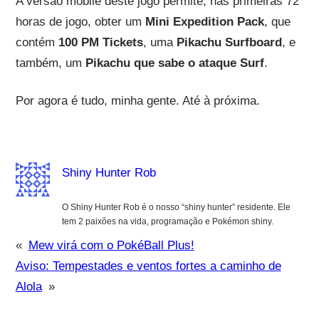
A versão mobile deste jogo permite, nas primeiras 72
horas de jogo, obter um
Mini Expedition Pack
, que
contém
100 PM Tickets
, uma
Pikachu Surfboard
, e
também, um
Pikachu que sabe o ataque Surf
.
Por agora é tudo, minha gente. Até à próxima.
Shiny Hunter Rob
O Shiny Hunter Rob é o nosso “shiny hunter” residente. Ele
tem 2 paixões na vida, programação e Pokémon shiny.
«
Mew virá com o PokéBall Plus!
Aviso: Tempestades e ventos fortes a caminho de
Alola
»