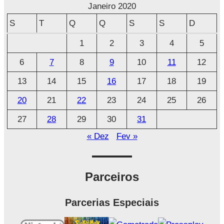
r
Janeiro 2020
q
S
T
Q
Q
S
S
D
u
1
2
3
4
5
i
6
7
8
9
10
11
12
v
o
13
14
15
16
17
18
19
20
21
22
23
24
25
26
27
28
29
30
31
« Dez
Fev »
Parceiros
Parcerias Especiais