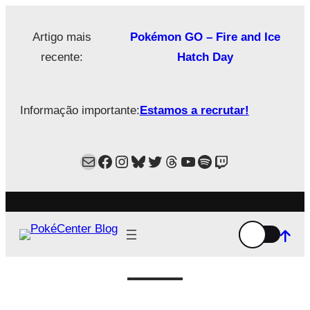
Saltar
para
Artigo mais
Pokémon GO – Fire and Ice
o
recente:
Hatch Day
conteúdo
Informação importante:
Estamos a recrutar!
Mail
Facebook
Instagram
Bluesky
Twitter
Estamos no Threads!
YouTube
Spotify
Twitch