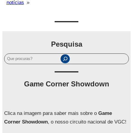
notícias
»
Pesquisa
P
e
s
q
Game Corner Showdown
u
i
s
a
Clica na imagem para saber mais sobre o
Game
r
Corner Showdown
, o nosso circuito nacional de VGC!