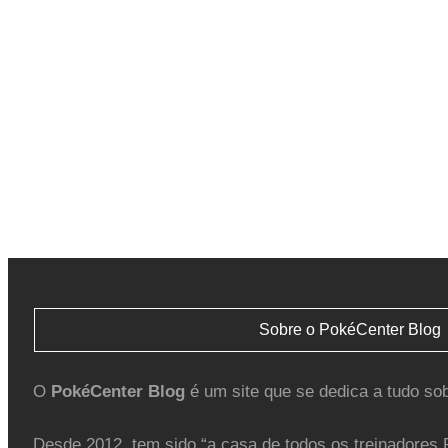
Sobre o PokéCenter Blog
O
PokéCenter Blog
é um site que se dedica a tudo so
Desde 2012, tem sido “a casa de todos os treinadores 