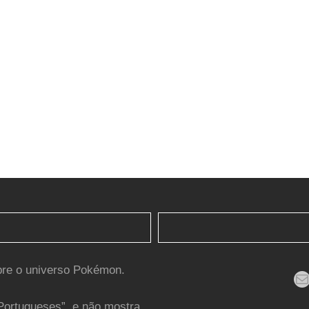
bre o universo Pokémon.
Mail
Portugueses”, e não mostra