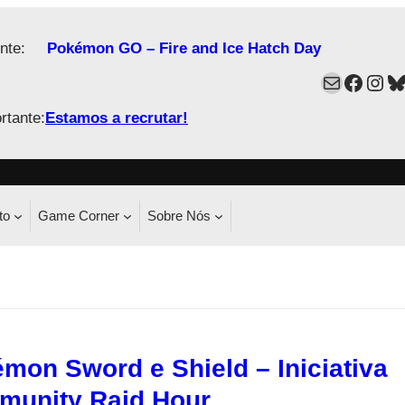
nte:
Pokémon GO – Fire and Ice Hatch Day
Mail
Faceb
Ins
B
rtante:
Estamos a recrutar!
to
Game Corner
Sobre Nós
mon Sword e Shield – Iniciativa
unity Raid Hour