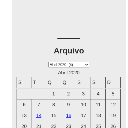
Arquivo
A
r
Abril 2020
q
S
T
Q
Q
S
S
D
u
1
2
3
4
5
i
6
7
8
9
10
11
12
v
o
13
14
15
16
17
18
19
20
21
22
23
24
25
26