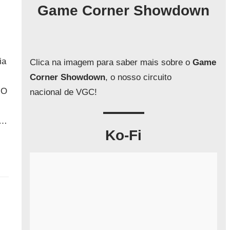
q
Game Corner Showdown
u
i
s
a
ia
Clica na imagem para saber mais sobre o
Game
r
Corner Showdown
, o nosso circuito
 O
nacional de VGC!
á…
Ko-Fi