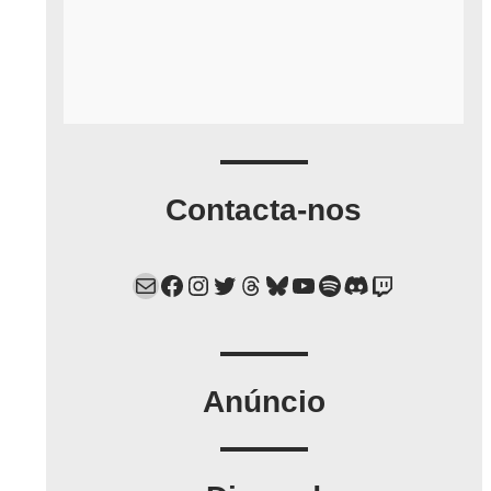
Contacta-nos
Mail
Facebook
Instagram
Twitter
Threads
Bluesky
YouTube
Spotify
Discord
Twitch
Anúncio