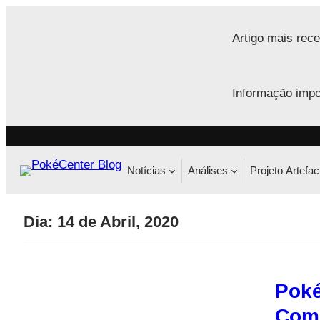
Saltar
para
Artigo mais rece
o
conteúdo
Informação impo
Notícias
Análises
Projeto Artefac
Dia:
14 de Abril, 2020
Poké
Comm