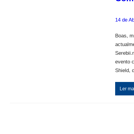
14 de Ab
Boas, m
actualme
Serebii
evento 
Shield,
Ler ma