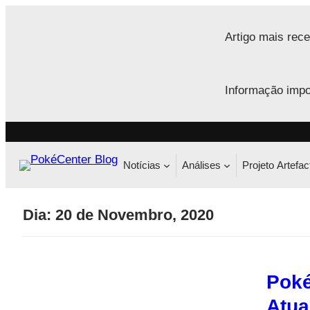
Saltar
para
Artigo mais rece
o
conteúdo
Informação impo
Notícias
Análises
Projeto Artefac
Dia:
20 de Novembro, 2020
Poké
Atua