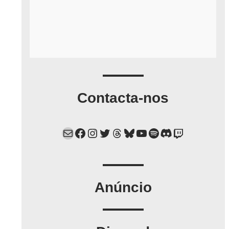
Contacta-nos
Mail
Facebook
Instagram
Twitter
Threads
Bluesky
YouTube
Spotify
Discord
Twitch
Anúncio