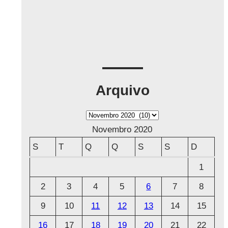
Arquivo
A
r
Novembro 2020
q
S
T
Q
Q
S
S
D
u
1
i
2
3
4
5
6
7
8
v
o
9
10
11
12
13
14
15
16
17
18
19
20
21
22