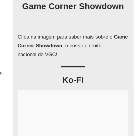
q
Game Corner Showdown
u
i
s
a
Clica na imagem para saber mais sobre o
Game
r
Corner Showdown
, o nosso circuito
nacional de VGC!
o
e
Ko-Fi