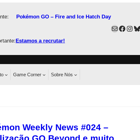
nte:
Pokémon GO – Fire and Ice Hatch Day
Mail
Faceb
Ins
B
rtante:
Estamos a recrutar!
to
Game Corner
Sobre Nós
mon Weekly News #024 –
lização GO Beyond e muito