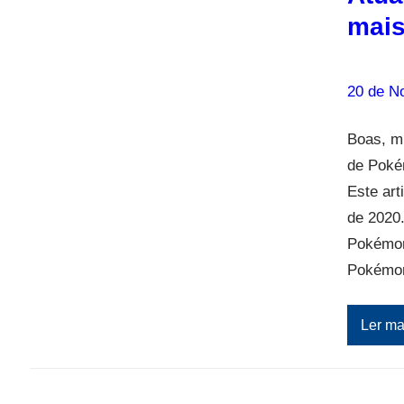
mai
20 de N
Boas, m
de Poké
Este art
de 2020
Pokémo
Pokémo
Ler ma