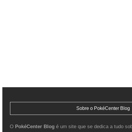
Sobre o PokéCenter Blog
O
PokéCenter Blog
é um site que se dedica a tudo so