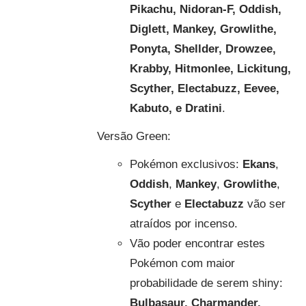
Pikachu, Nidoran-F, Oddish,
Diglett, Mankey, Growlithe,
Ponyta, Shellder, Drowzee,
Krabby, Hitmonlee, Lickitung,
Scyther, Electabuzz, Eevee,
Kabuto, e Dratini
.
Versão Green:
Pokémon exclusivos:
Ekans
,
Oddish
,
Mankey
,
Growlithe
,
Scyther
e
Electabuzz
vão ser
atraídos por incenso.
Vão poder encontrar estes
Pokémon com maior
probabilidade de serem shiny:
Bulbasaur, Charmander,