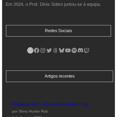
Em 2024, o Prof. Dinis Sobro juntou-se á equipa.
Redes Sociais
Mail
Facebook
Instagram
Twitter
Threads
Bluesky
YouTube
Spotify
Discord
Twitch
Artigos recentes
Pokémon GO – Fire and Ice Hatch Day
por Shiny Hunter Rob