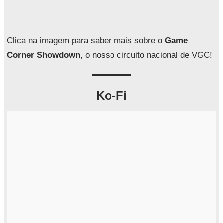
i
s
a
Clica na imagem para saber mais sobre o
Game
r
Corner Showdown
, o nosso circuito nacional de VGC!
Ko-Fi