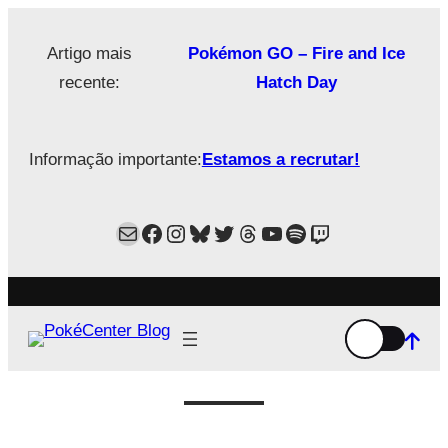
Saltar
para
Artigo mais
Pokémon GO – Fire and Ice
o
recente:
Hatch Day
conteúdo
Informação importante:
Estamos a recrutar!
Mail
Facebook
Instagram
Bluesky
Twitter
Estamos no Threads!
YouTube
Spotify
Twitch