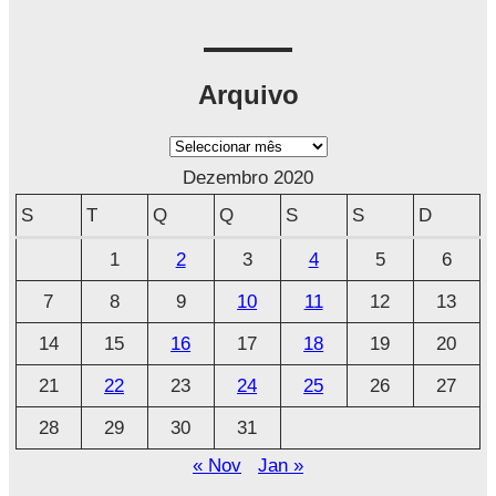
Arquivo
A
r
Dezembro 2020
q
S
T
Q
Q
S
S
D
u
1
2
3
4
5
6
i
7
8
9
10
11
12
13
v
o
14
15
16
17
18
19
20
21
22
23
24
25
26
27
28
29
30
31
« Nov
Jan »