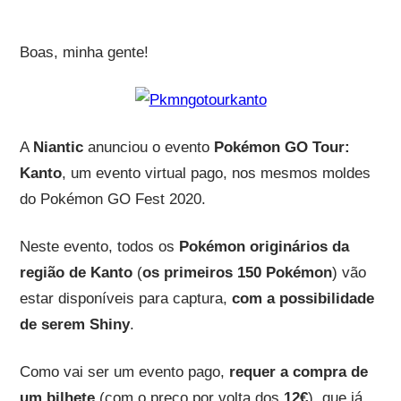
Boas, minha gente!
A
Niantic
anunciou o evento
Pokémon GO Tour:
Kanto
, um evento virtual pago, nos mesmos moldes
do Pokémon GO Fest 2020.
Neste evento, todos os
Pokémon originários da
região de Kanto
(
os primeiros 150 Pokémon
) vão
estar disponíveis para captura,
com a possibilidade
de serem Shiny
.
Como vai ser um evento pago,
requer a compra de
um bilhete
(com o preço por volta dos
12€
), que já