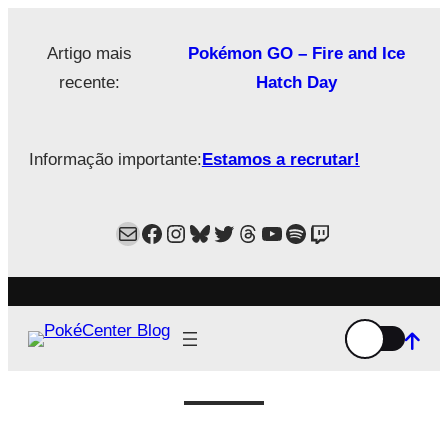
Saltar
para
Artigo mais
Pokémon GO – Fire and Ice
o
recente:
Hatch Day
conteúdo
Informação importante:
Estamos a recrutar!
Mail
Facebook
Instagram
Bluesky
Twitter
Estamos no Threads!
YouTube
Spotify
Twitch