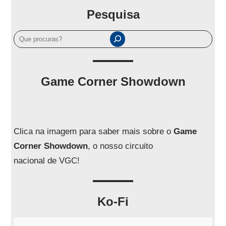
Pesquisa
P
e
s
q
Game Corner Showdown
u
i
s
a
Clica na imagem para saber mais sobre o
Game
r
Corner Showdown
, o nosso circuito
nacional de VGC!
Ko-Fi