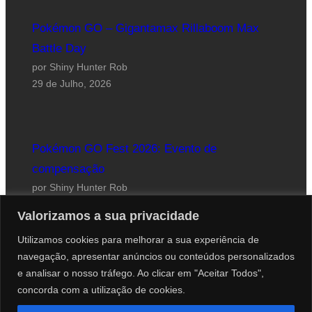
Pokémon GO – Gigantamax Rillaboom Max
Battle Day
por Shiny Hunter Rob
29 de Julho, 2026
Pokémon GO Fest 2026: Evento de
compensação
por Shiny Hunter Rob
24 de Julho, 2026
Valorizamos a sua privacidade
Utilizamos cookies para melhorar a sua experiência de
navegação, apresentar anúncios ou conteúdos personalizados
e analisar o nosso tráfego. Ao clicar em "Aceitar Todos",
concorda com a utilização de cookies.
Website desenhado por Roberto Coutinho