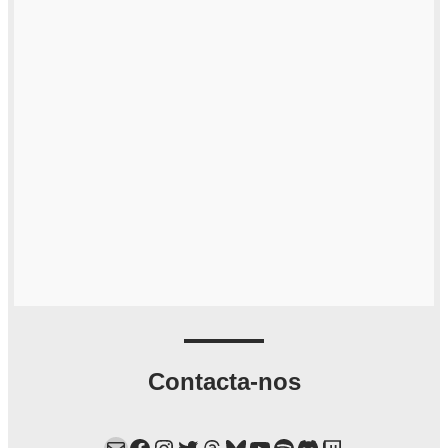
Contacta-nos
Mail
Facebook
Instagram
Twitter
Threads
Bluesky
YouTube
Spotify
Discord
Twitch