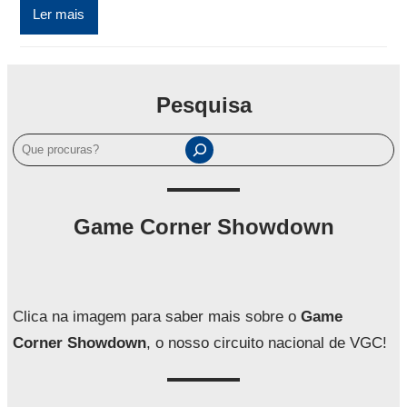
Ler mais
Pesquisa
P
e
s
q
Game Corner Showdown
u
i
s
a
Clica na imagem para saber mais sobre o
Game
r
Corner Showdown
, o nosso circuito nacional de VGC!