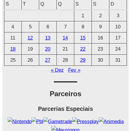
q
S
T
Q
Q
S
S
D
u
1
2
3
i
4
5
6
7
8
9
10
v
o
11
12
13
14
15
16
17
18
19
20
21
22
23
24
25
26
27
28
29
30
31
« Dez
Fev »
Parceiros
Parcerias Especiais