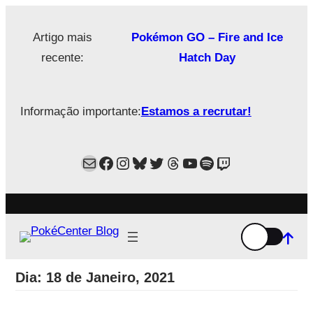
Saltar
para
Artigo mais
Pokémon GO – Fire and Ice
o
recente:
Hatch Day
conteúdo
Informação importante:
Estamos a recrutar!
Mail
Facebook
Instagram
Bluesky
Twitter
Estamos no Threads!
YouTube
Spotify
Twitch
Dia:
18 de Janeiro, 2021