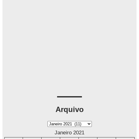
Arquivo
A
r
Janeiro 2021