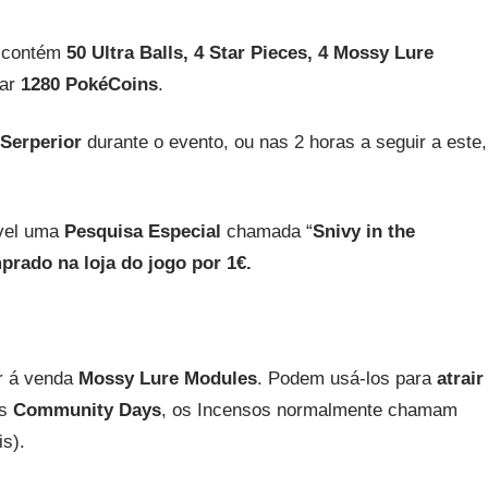
e contém
50 Ultra Balls, 4 Star Pieces, 4 Mossy Lure
tar
1280 PokéCoins
.
Serperior
durante o evento, ou nas 2 horas a seguir a este,
ível uma
Pesquisa Especial
chamada “
Snivy in the
prado na loja do jogo por 1€.
r á venda
Mossy Lure Modules
. Podem usá-los para
atrair
os
Community Days
, os Incensos normalmente chamam
s).