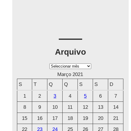
Arquivo
A
r
Março 2021
q
S
T
Q
Q
S
S
D
u
1
2
3
4
5
6
7
i
8
9
10
11
12
13
14
v
o
15
16
17
18
19
20
21
22
23
24
25
26
27
28