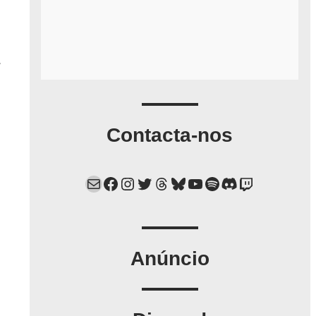
r
Contacta-nos
Mail
Facebook
Instagram
Twitter
Threads
Bluesky
YouTube
Spotify
Discord
Twitch
Anúncio