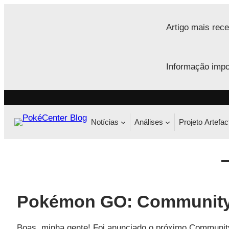
Saltar
para
Artigo mais rece
o
conteúdo
Informação impo
Notícias
Análises
Projeto Artefac
Pokémon GO: Community D
Boas, minha gente! Foi anunciado o próximo Communit