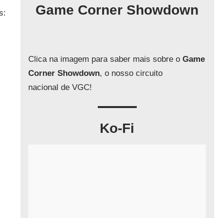
q
Game Corner Showdown
s:
u
i
s
a
Clica na imagem para saber mais sobre o
Game
r
Corner Showdown
, o nosso circuito
nacional de VGC!
Ko-Fi