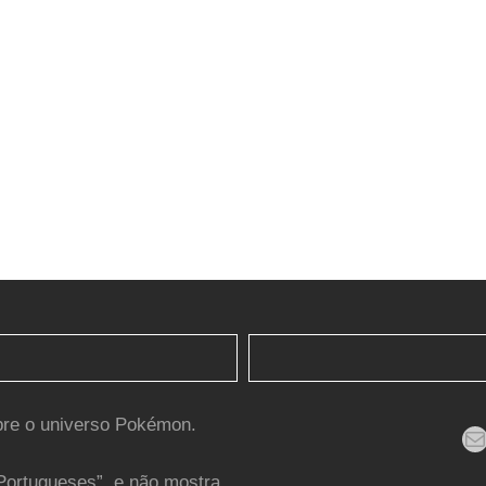
bre o universo Pokémon.
Mail
Portugueses”, e não mostra