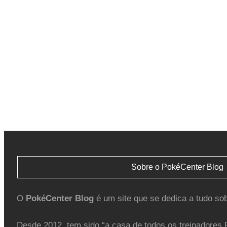
Sobre o PokéCenter Blog
O
PokéCenter Blog
é um site que se dedica a tudo so
Desde 2012, tem sido “a casa de todos os treinadores 