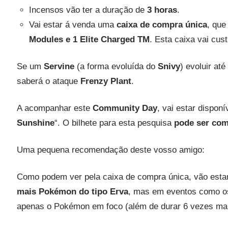
Incensos vão ter a duração de
3 horas
.
Vai estar á venda uma
caixa de compra única
, qu
Modules e 1 Elite Charged TM
. Esta caixa vai cus
Se um
Servine
(a forma evoluída do
Snivy
) evoluir até
saberá o ataque
Frenzy Plant
.
A acompanhar este
Community Day
, vai estar dispon
Sunshine
“. O bilhete para esta pesquisa
pode ser com
Uma pequena recomendação deste vosso amigo:
Como podem ver pela caixa de compra única, vão esta
mais Pokémon do tipo Erva
, mas em eventos como 
apenas o Pokémon em foco (além de durar 6 vezes mai