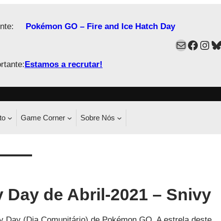
nte:
Pokémon GO – Fire and Ice Hatch Day
Mail
Faceb
Ins
B
rtante:
Estamos a recrutar!
to
Game Corner
Sobre Nós
ay de Abril-2021 – Snivy
y Day (Dia Comunitário) de Pokémon GO. A estrela deste