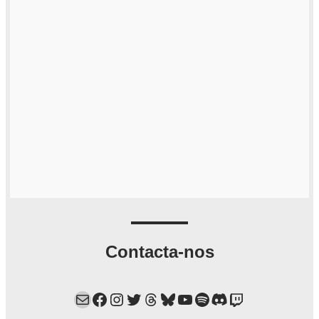
Contacta-nos
Mail
Facebook
Instagram
Twitter
Threads
Bluesky
YouTube
Spotify
Discord
Twitch