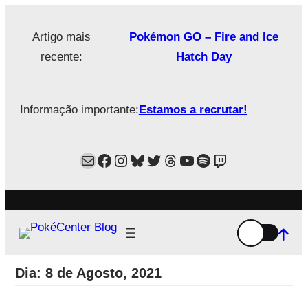
Saltar
para
Artigo mais
Pokémon GO – Fire and Ice
o
recente:
Hatch Day
conteúdo
Informação importante:
Estamos a recrutar!
Mail
Facebook
Instagram
Bluesky
Twitter
Estamos no Threads!
YouTube
Spotify
Twitch
Dia:
8 de Agosto, 2021