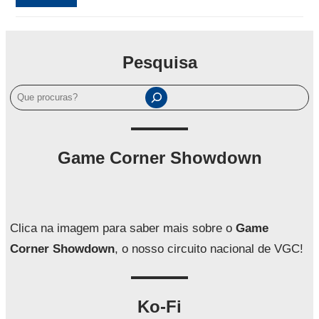
Pesquisa
P
e
s
q
Game Corner Showdown
u
i
s
a
Clica na imagem para saber mais sobre o
Game
r
Corner Showdown
, o nosso circuito nacional de VGC!
Ko-Fi