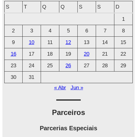
q
S
T
Q
Q
S
S
D
u
1
i
2
3
4
5
6
7
8
v
o
9
10
11
12
13
14
15
16
17
18
19
20
21
22
23
24
25
26
27
28
29
30
31
« Abr
Jun »
Parceiros
Parcerias Especiais