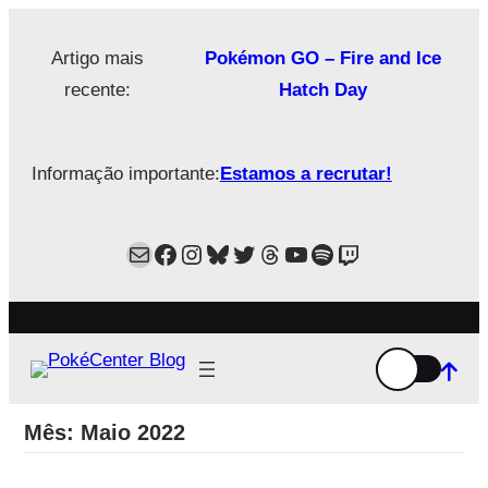
Saltar
para
Artigo mais
Pokémon GO – Fire and Ice
o
recente:
Hatch Day
conteúdo
Informação importante:
Estamos a recrutar!
Mail
Facebook
Instagram
Bluesky
Twitter
Estamos no Threads!
YouTube
Spotify
Twitch
Mês:
Maio 2022