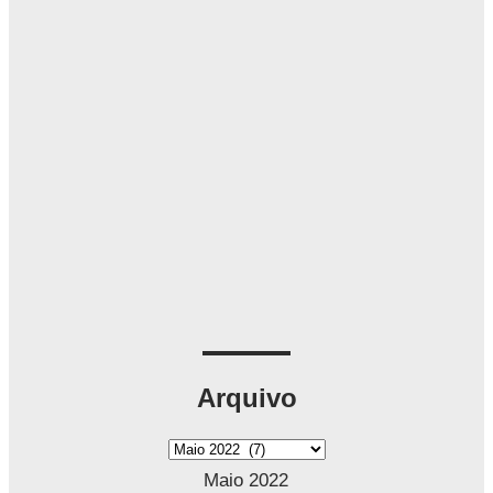
Arquivo
A
r
Maio 2022