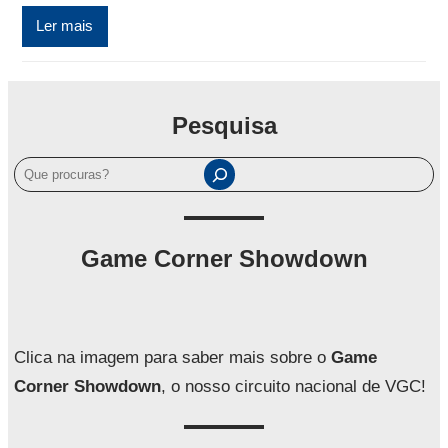
Ler mais
Pesquisa
P
e
s
q
Game Corner Showdown
u
i
s
a
Clica na imagem para saber mais sobre o
Game
r
Corner Showdown
, o nosso circuito nacional de VGC!