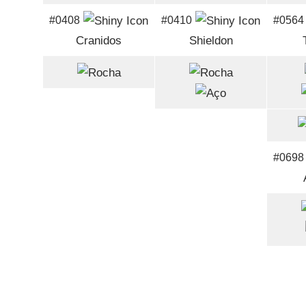
#0408
#0410
#0564
Cranidos
Shieldon
#0698