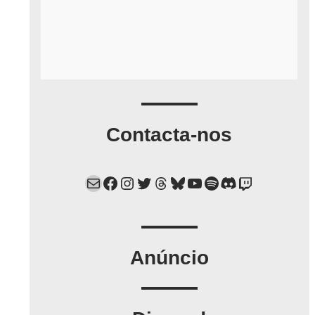
Contacta-nos
Mail
Facebook
Instagram
Twitter
Threads
Bluesky
YouTube
Spotify
Discord
Twitch
Anúncio