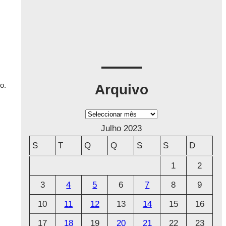
o.
Arquivo
A
r
Julho 2023
q
S
T
Q
Q
S
S
D
u
1
2
i
3
4
5
6
7
8
9
v
o
10
11
12
13
14
15
16
17
18
19
20
21
22
23