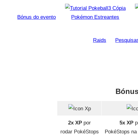
Bónus do evento
Pokémon Estreantes
Raids
Pesquisa
Bónus
2x XP
por
5x XP
p
rodar PokéStops
PokéStops na p