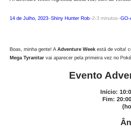
14 de Julho, 2023
–
Shiny Hunter Rob
–
2-3 minutos
–
GO-A
Boas, minha gente! A
Adventure Week
está de volta!
Mega Tyranitar
vai aparecer pela primeira vez no Po
Evento Adve
Início:
10:0
Fim:
20:00
(ho
Ân