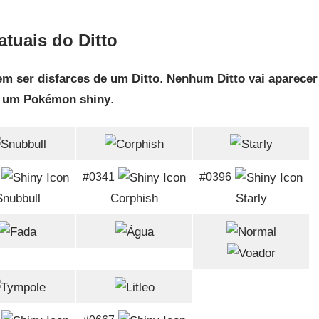
atuais do Ditto
m ser disfarces de um Ditto
.
Nenhum Ditto vai aparecer
e um Pokémon shiny
.
#0341
#0396
Snubbull
Corphish
Starly