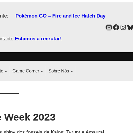
nte:
Pokémon GO – Fire and Ice Hatch Day
Mail
Faceb
Ins
B
rtante:
Estamos a recrutar!
to
Game Corner
Sobre Nós
 Week 2023
 shiny dos fosseis de Kalos: Tyrunt e Amaura!