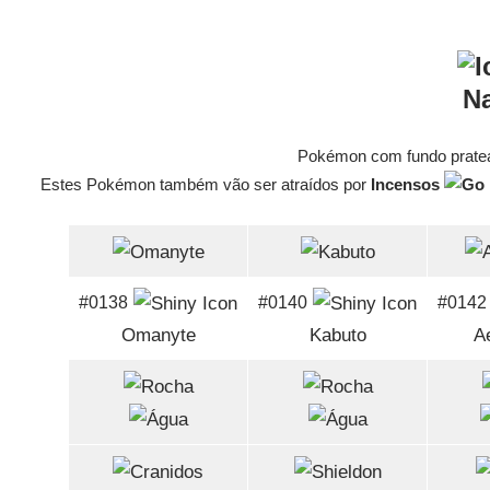
Na
Pokémon com fundo pratea
Estes Pokémon também vão ser atraídos por
Incensos
#0138
#0140
#0142
Omanyte
Kabuto
A