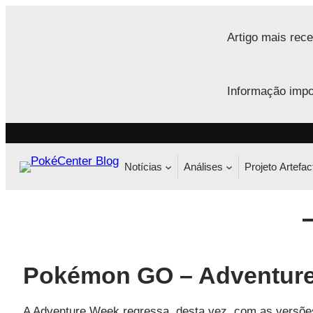
Saltar
para
Artigo mais rece
o
conteúdo
Informação impo
Notícias
Análises
Projeto Artefac
Pokémon GO – Adventure
A Adventure Week regressa, desta vez, com as versões