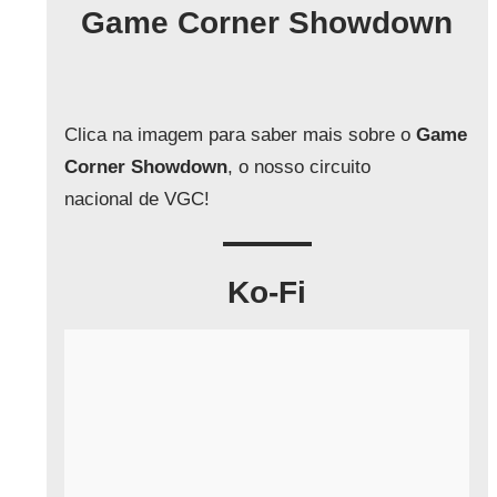
q
Game Corner Showdown
u
i
s
a
Clica na imagem para saber mais sobre o
Game
r
Corner Showdown
, o nosso circuito
nacional de VGC!
Ko-Fi