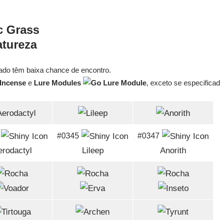
tureza
do têm baixa chance de encontro.
e
Lure Modules
, exceto se especificad
#0345
#0347
erodactyl
Lileep
Anorith