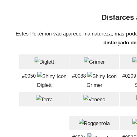
Disfarces 
Estes Pokémon vão aparecer na natureza, mas
pode
disfarçado d
#0050
#0088
#0209
Diglett
Grimer