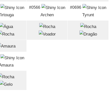
#0566
#0696
Tirtouga
Archen
Tyrunt
Amaura