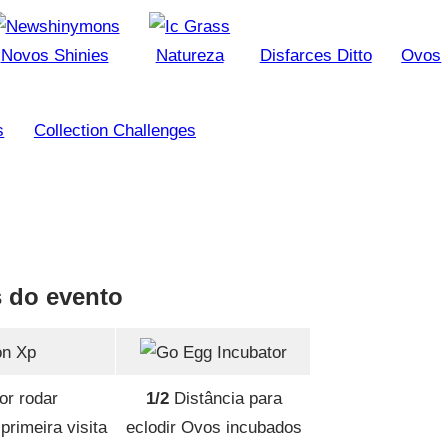
Novos Shinies
Natureza
Disfarces Ditto
Ovos
s
Collection Challenges
 do evento
or rodar
1/2
Distância para
rimeira visita
eclodir Ovos incubados