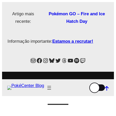
Saltar
para
Artigo mais
Pokémon GO – Fire and Ice
o
recente:
Hatch Day
conteúdo
Informação importante:
Estamos a recrutar!
Mail
Facebook
Instagram
Bluesky
Twitter
Estamos no Threads!
YouTube
Spotify
Twitch