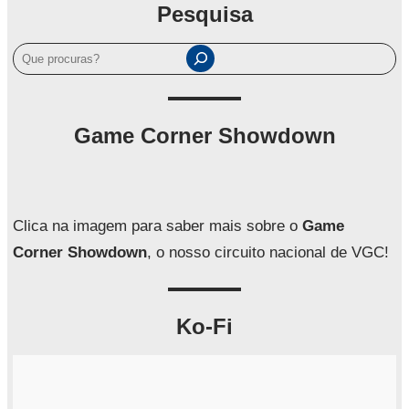
Pesquisa
P
e
s
q
Game Corner Showdown
u
i
s
a
Clica na imagem para saber mais sobre o
Game
r
Corner Showdown
, o nosso circuito nacional de VGC!
Ko-Fi