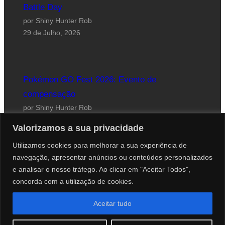
Battle Day
por Shiny Hunter Rob
29 de Julho, 2026
Pokémon GO Fest 2026: Evento de
compensação
por Shiny Hunter Rob
24 de Julho, 2026
Valorizamos a sua privacidade
Utilizamos cookies para melhorar a sua experiência de
navegação, apresentar anúncios ou conteúdos personalizados
e analisar o nosso tráfego. Ao clicar em "Aceitar Todos",
concorda com a utilização de cookies.
Website desenhado por Roberto Coutinho
Aceitar tudo
© 2012-2026 PokéCenter Blog