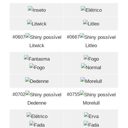
#0607
#0667
Litwick
Litleo
#0702
#0755
Dedenne
Morelull