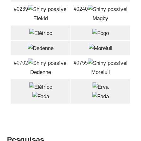
#0239
#0240
Elekid
Magby
#0702
#0755
Dedenne
Morelull
Pesquisas