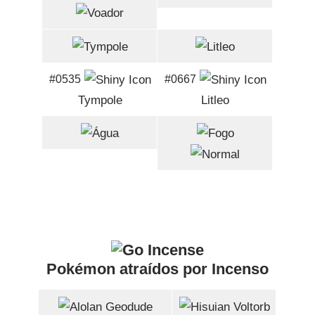
#0535
#0667
Tympole
Litleo
Pokémon atraídos por Incenso