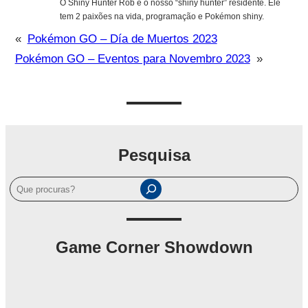
O Shiny Hunter Rob é o nosso “shiny hunter” residente. Ele
tem 2 paixões na vida, programação e Pokémon shiny.
«
Pokémon GO – Día de Muertos 2023
Pokémon GO – Eventos para Novembro 2023
»
Pesquisa
P
e
s
q
Game Corner Showdown
u
i
s