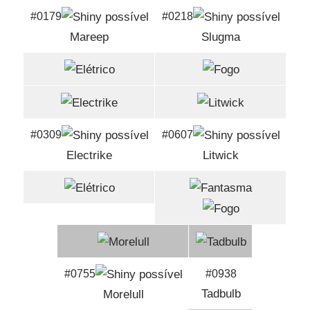
#0179
#0218
Mareep
Slugma
#0309
#0607
Electrike
Litwick
#0755
#0938
Tadbulb
Morelull