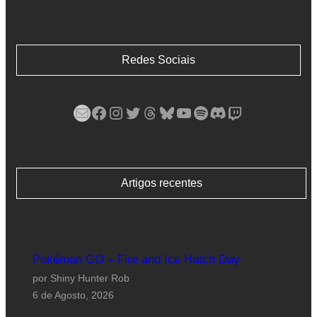
Redes Sociais
Mail
Facebook
Instagram
Twitter
Threads
Bluesky
YouTube
Spotify
Discord
Twitch
Artigos recentes
Pokémon GO – Fire and Ice Hatch Day
por Shiny Hunter Rob
6 de Agosto, 2026