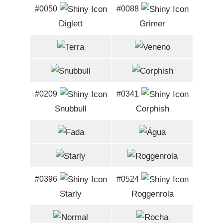
#0050
#0088
Diglett
Grimer
#0209
#0341
Snubbull
Corphish
#0396
#0524
Starly
Roggenrola