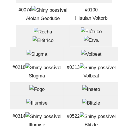
#0074
#0100
Hisuian Voltorb
Alolan Geodude
#0218
#0313
Slugma
Volbeat
#0314
#0522
Illumise
Blitzle