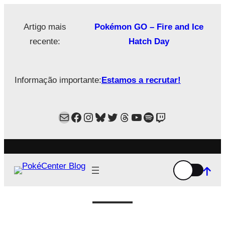
Saltar
para
Artigo mais
Pokémon GO – Fire and Ice
o
recente:
Hatch Day
conteúdo
Informação importante:
Estamos a recrutar!
Mail
Facebook
Instagram
Bluesky
Twitter
Estamos no Threads!
YouTube
Spotify
Twitch