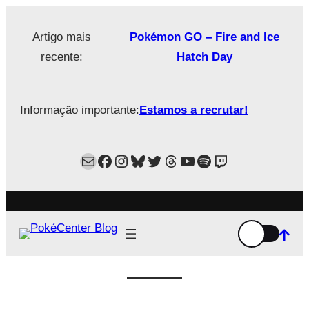
Saltar
para
Artigo mais
Pokémon GO – Fire and Ice
o
recente:
Hatch Day
conteúdo
Informação importante:
Estamos a recrutar!
Mail
Facebook
Instagram
Bluesky
Twitter
Estamos no Threads!
YouTube
Spotify
Twitch