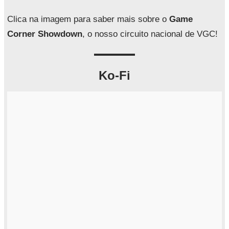
s
a
Clica na imagem para saber mais sobre o
Game
r
Corner Showdown
, o nosso circuito nacional de VGC!
Ko-Fi