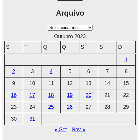
Arquivo
A
r
Outubro 2023
q
S
T
Q
Q
S
S
D
u
1
i
2
3
4
5
6
7
8
v
o
9
10
11
12
13
14
15
16
17
18
19
20
21
22
23
24
25
26
27
28
29
30
31
« Set
Nov »