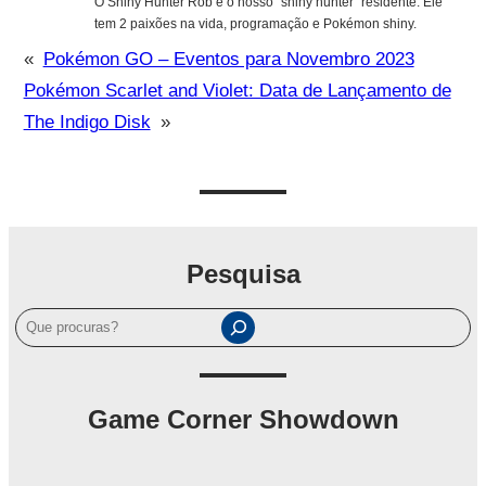
O Shiny Hunter Rob é o nosso “shiny hunter” residente. Ele
tem 2 paixões na vida, programação e Pokémon shiny.
«
Pokémon GO – Eventos para Novembro 2023
Pokémon Scarlet and Violet: Data de Lançamento de
The Indigo Disk
»
Pesquisa
P
e
s
q
Game Corner Showdown
u
i