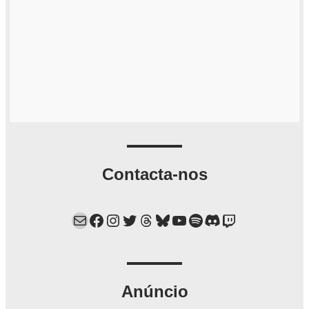
Contacta-nos
Mail
Facebook
Instagram
Twitter
Threads
Bluesky
YouTube
Spotify
Discord
Twitch
Anúncio