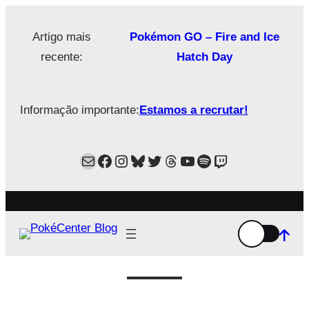
Saltar
para
Artigo mais
Pokémon GO – Fire and Ice
o
recente:
Hatch Day
conteúdo
Informação importante:
Estamos a recrutar!
Mail
Facebook
Instagram
Bluesky
Twitter
Estamos no Threads!
YouTube
Spotify
Twitch