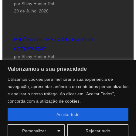
por Shiny Hunter Rob
29 de Julho, 2026
Pokémon GO Fest 2026: Evento de
compensação
por Shiny Hunter Rob
24 de Julho, 2026
Valorizamos a sua privacidade
Utilizamos cookies para melhorar a sua experiência de
navegação, apresentar anúncios ou conteúdos personalizados
e analisar o nosso tráfego. Ao clicar em "Aceitar Todos",
concorda com a utilização de cookies.
Website desenhado por Roberto Coutinho
Aceitar tudo
© 2012-2026 PokéCenter Blog
Personalizar
Rejeitar tudo