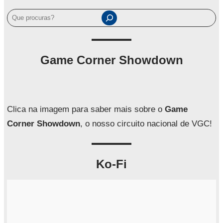
P
e
s
q
Game Corner Showdown
u
i
s
a
Clica na imagem para saber mais sobre o
Game
r
Corner Showdown
, o nosso circuito nacional de VGC!
Ko-Fi