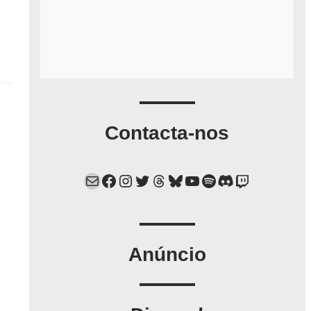
Contacta-nos
Mail
Facebook
Instagram
Twitter
Threads
Bluesky
YouTube
Spotify
Discord
Twitch
Anúncio