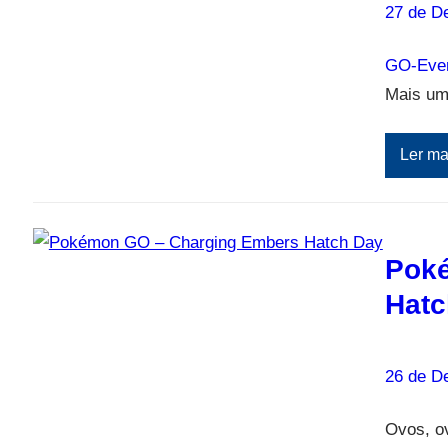
27 de D
GO-Even
Mais um 
Ler ma
Pok
Hatc
26 de D
Ovos, o