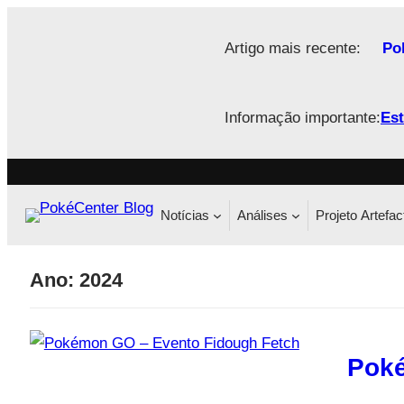
Saltar
para
Artigo mais recente:
Po
o
conteúdo
Informação importante:
Est
Notícias
Análises
Projeto Artefac
Ano:
2024
Poké