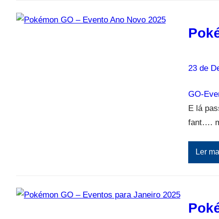
Poké
23 de D
GO-Even
E lá pa
fant…. 
Ler ma
Poké