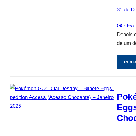
31 de D
GO-Eve
Depois 
de um do
Ler ma
Poké
Eggs
Choc