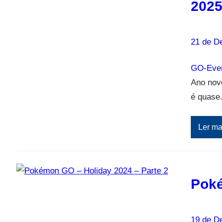
202
21 de D
GO-Even
Ano nov
é quase
Ler ma
Poké
19 de D