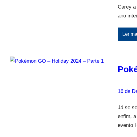
Carey a
ano inte
Ler ma
Poké
16 de D
Já se se
enfim, a
evento H