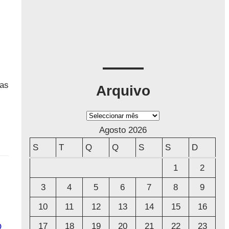
mas
Arquivo
A
r
Agosto 2026
q
S
T
Q
Q
S
S
D
u
1
2
i
2
3
4
5
6
7
8
9
v
o
10
11
12
13
14
15
16
17
18
19
20
21
22
23
O