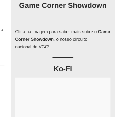
q
Game Corner Showdown
u
i
s
a
ra
Clica na imagem para saber mais sobre o
Game
r
Corner Showdown
, o nosso circuito
nacional de VGC!
Ko-Fi