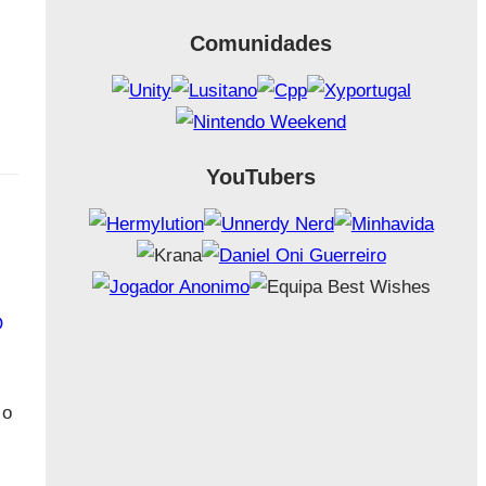
Comunidades
YouTubers
1
O
 o