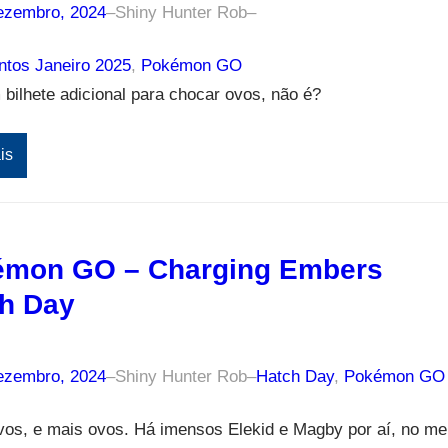
ezembro, 2024
–
Shiny Hunter Rob
–
tos Janeiro 2025
, 
Pokémon GO
bilhete adicional para chocar ovos, não é?
is
émon GO – Charging Embers
h Day
ezembro, 2024
–
Shiny Hunter Rob
–
Hatch Day
, 
Pokémon GO
vos, e mais ovos. Há imensos Elekid e Magby por aí, no me