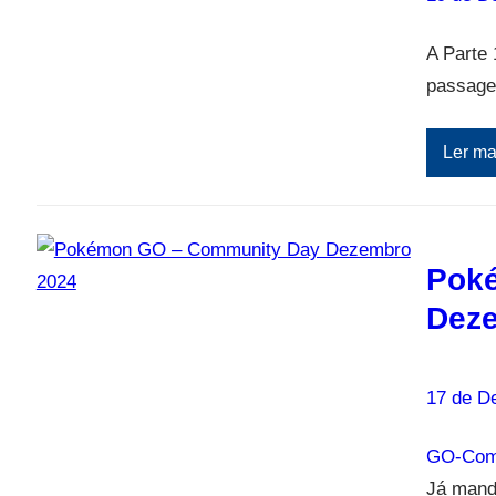
A Parte 
passagem
Ler ma
Pok
Dez
17 de D
GO-Com
Já mand