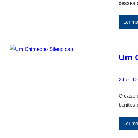
desses 
Ler ma
Um C
24 de D
O caso 
bonitos 
Ler ma