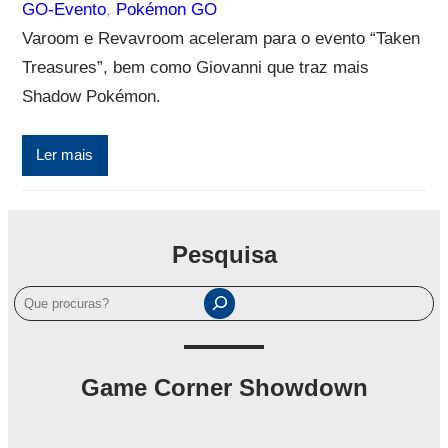
GO-Evento
, 
Pokémon GO
Varoom e Revavroom aceleram para o evento “Taken
Treasures”, bem como Giovanni que traz mais
Shadow Pokémon.
Ler mais
Pesquisa
P
e
s
q
Game Corner Showdown
u
i