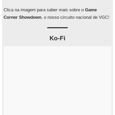
s
a
Clica na imagem para saber mais sobre o
Game
r
Corner Showdown
, o nosso circuito nacional de VGC!
Ko-Fi