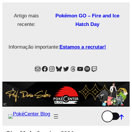
Saltar
para
Artigo mais
Pokémon GO – Fire and Ice
o
recente:
Hatch Day
conteúdo
Informação importante:
Estamos a recrutar!
Mail
Facebook
Instagram
Bluesky
Twitter
Estamos no Threads!
YouTube
Spotify
Twitch