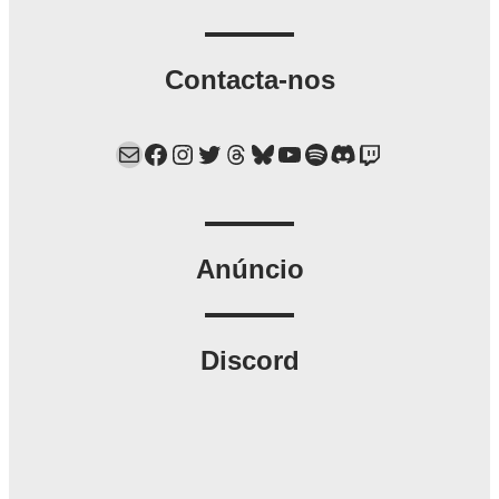
Contacta-nos
Mail
Facebook
Instagram
Twitter
Threads
Bluesky
YouTube
Spotify
Discord
Twitch
Anúncio
Discord