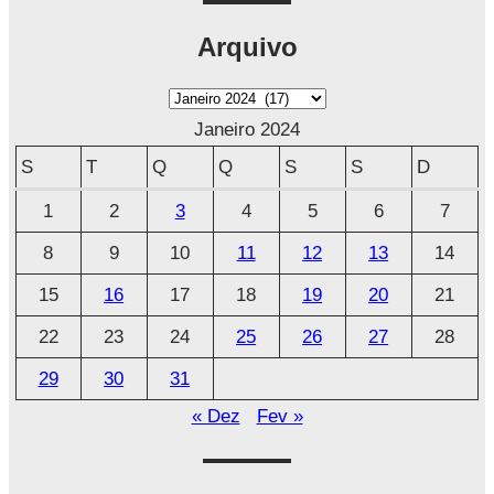
Arquivo
A
r
Janeiro 2024
q
S
T
Q
Q
S
S
D
u
1
2
3
4
5
6
7
i
8
9
10
11
12
13
14
v
o
15
16
17
18
19
20
21
22
23
24
25
26
27
28
29
30
31
« Dez
Fev »