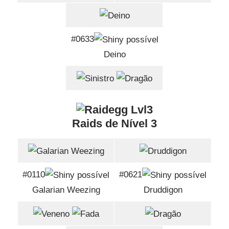
#0633
Deino
Raids de Nível 3
#0110
#0621
Galarian Weezing
Druddigon