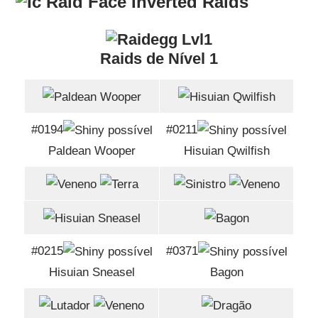
Raids
Raids de Nível 1
#0194
#0211
Paldean Wooper
Hisuian Qwilfish
#0215
#0371
Hisuian Sneasel
Bagon