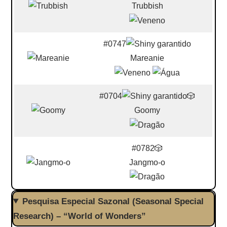
Trubbish
#0747
Mareanie
#0704
🎲
Goomy
#0782🎲
Jangmo-o
Pesquisa Especial Sazonal (Seasonal Special
Research) – “World of Wonders”