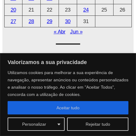
20
21
22
23
24
25
26
27
28
29
30
31
« Abr
Jun »
Parceiros
Valorizamos a sua privacidade
Parcerias Especiais
Utilizamos cookies para melhorar a sua experiência de
navegação, apresentar anúncios ou conteúdos personalizados
e analisar o nosso tráfego. Ao clicar em "Aceitar Todos",
concorda com a utilização de cookies.
Aceitar tudo
Páginas
Personalizar
Rejeitar tudo