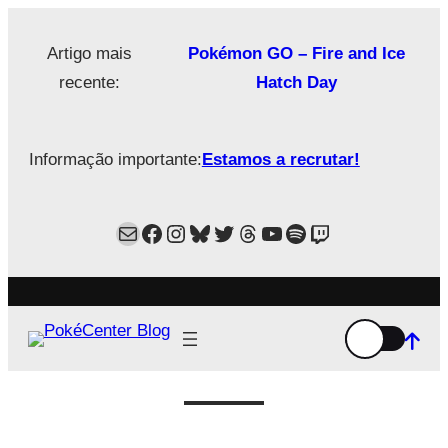
Saltar
para
Artigo mais
Pokémon GO – Fire and Ice
o
recente:
Hatch Day
conteúdo
Informação importante:
Estamos a recrutar!
Mail
Facebook
Instagram
Bluesky
Twitter
Estamos no Threads!
YouTube
Spotify
Twitch