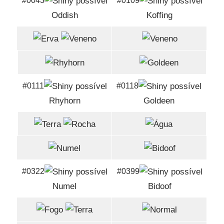
#0043
#0109
Oddish
Koffing
#0111
#0118
Rhyhorn
Goldeen
#0322
#0399
Numel
Bidoof