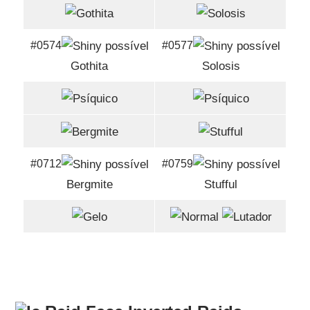
#0574
#0577
Gothita
Solosis
#0712
#0759
Bergmite
Stufful