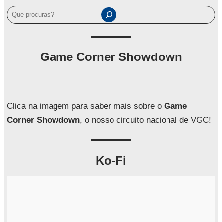
P
e
s
q
Game Corner Showdown
u
i
s
a
Clica na imagem para saber mais sobre o
Game
r
Corner Showdown
, o nosso circuito nacional de VGC!
Ko-Fi