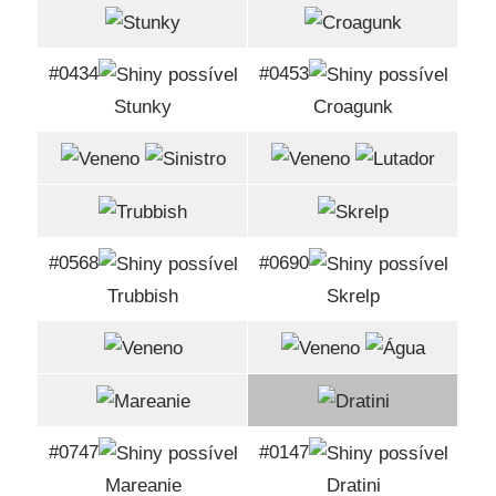
#0434
#0453
Stunky
Croagunk
#0568
#0690
Trubbish
Skrelp
#0747
#0147
Mareanie
Dratini