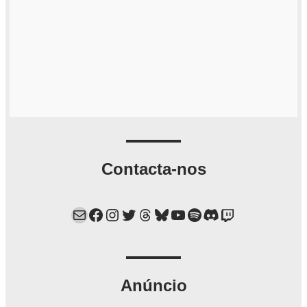
Contacta-nos
Mail
Facebook
Instagram
Twitter
Threads
Bluesky
YouTube
Spotify
Discord
Twitch
Anúncio