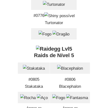
#0776
Turtonator
Raids de Nível 5
#0805
#0806
Stakataka
Blacephalon
Apenas no
Apenas no