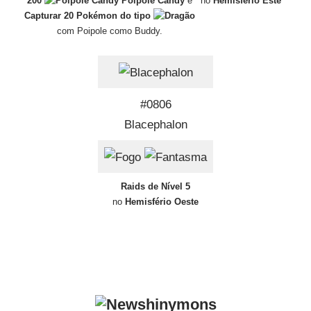
200
Poipole Candy
e
no
Hemisfério Este
Capturar 20 Pokémon do tipo
com Poipole como Buddy.
#0806
Blacephalon
Raids de Nível 5
no
Hemisfério Oeste