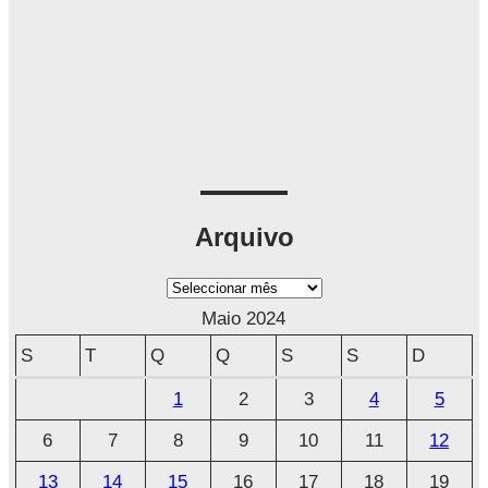
Arquivo
A
r
Maio 2024
q
S
T
Q
Q
S
S
D
u
1
2
3
4
5
i
6
7
8
9
10
11
12
v
o
13
14
15
16
17
18
19