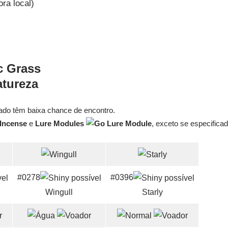
ora local)
tureza
do têm baixa chance de encontro.
e
Lure Modules
, exceto se especificad
#0278
#0396
Wingull
Starly