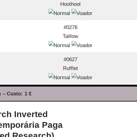
Hoothoot
#0276
Taillow
#0627
Rufflet
 – Custo: 1 €
emporária Paga
med Research)