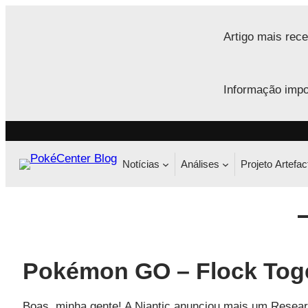
Saltar
para
Artigo mais rece
o
conteúdo
Informação impo
Notícias
Análises
Projeto Artefac
Pokémon GO – Flock Tog
Boas, minha gente! A Niantic anunciou mais um Resea