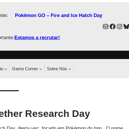
nte:
Pokémon GO – Fire and Ice Hatch Day
Mail
Faceb
Ins
B
rtante:
Estamos a recrutar!
to
Game Corner
Sobre Nós
ether Research Day
rch Day, desta vez, focado em Pokémon do tipo . O nome