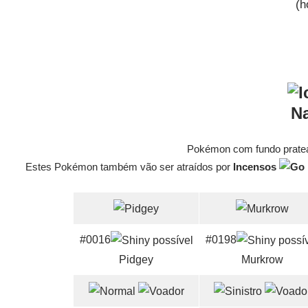
(h
Na
Pokémon com fundo pratea
Estes Pokémon também vão ser atraídos por
Incensos
#0016
#0198
Pidgey
Murkrow