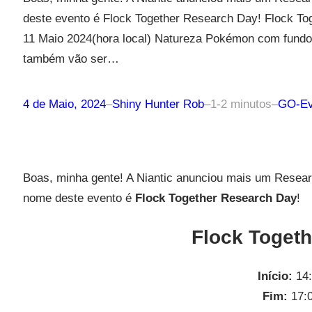
deste evento é Flock Together Research Day! Flock Tog
11 Maio 2024(hora local) Natureza Pokémon com fundo
também vão ser…
4 de Maio, 2024
–
Shiny Hunter Rob
–
1-2 minutos
–
GO-Ev
Boas, minha gente! A Niantic anunciou mais um Resea
nome deste evento é
Flock Together Research Day
!
Flock Toget
Início:
14:
Fim:
17:0