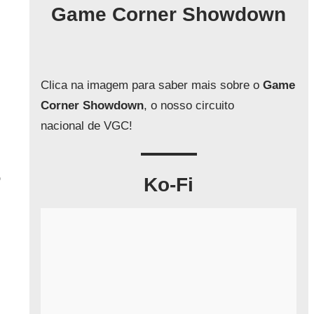
q
Game Corner Showdown
u
i
s
a
Clica na imagem para saber mais sobre o
Game
r
Corner Showdown
, o nosso circuito
nacional de VGC!
O
Ko-Fi