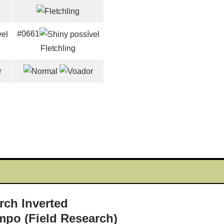
#0661
Fletchling
mpo (Field Research)