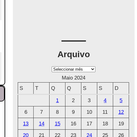
Arquivo
A
r
Maio 2024
q
S
T
Q
Q
S
S
D
u
1
2
3
4
5
i
6
7
8
9
10
11
12
v
o
13
14
15
16
17
18
19
20
21
22
23
24
25
26