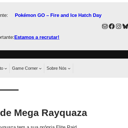
nte:
Pokémon GO – Fire and Ice Hatch Day
Mail
Faceb
Ins
B
rtante:
Estamos a recrutar!
to
Game Corner
Sobre Nós
 de Mega Rayquaza
quaza tem a sua própria Elite Raid.