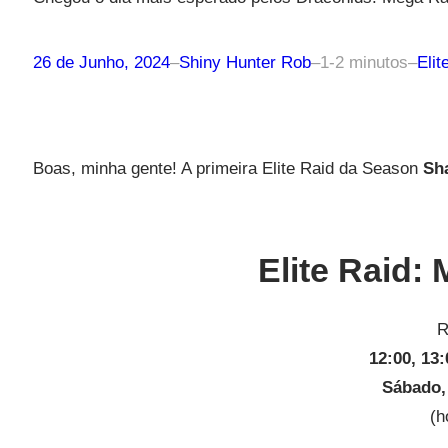
26 de Junho, 2024
–
Shiny Hunter Rob
–
1-2 minutos
–
Elit
Boas, minha gente! A primeira Elite Raid da Season
Sh
Elite Raid:
R
12:00, 13:
Sábado,
(h