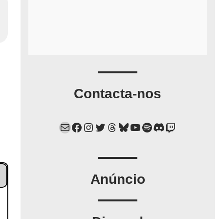
Contacta-nos
Mail
Facebook
Instagram
Twitter
Threads
Bluesky
YouTube
Spotify
Discord
Twitch
Anúncio