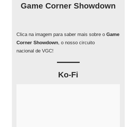
q
Game Corner Showdown
u
i
s
a
Clica na imagem para saber mais sobre o
Game
r
Corner Showdown
, o nosso circuito
nacional de VGC!
Ko-Fi