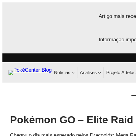
Saltar
para
Artigo mais rece
o
conteúdo
Informação impo
Notícias
Análises
Projeto Artefac
Pokémon GO – Elite Raid
Chegou o dia mais esperado pelos Draconids: Mega Ray