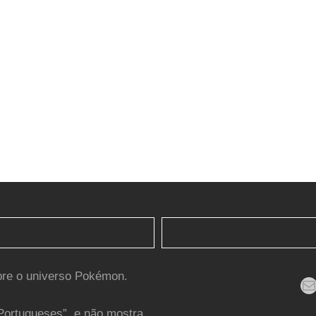
bre o universo Pokémon.
Mail
Portugueses”, e não mostra