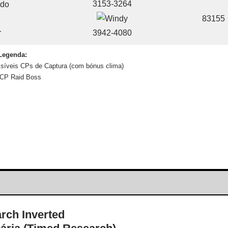
3153-3264
83155
3942-4080
Legenda:
síveis CPs de Captura (com bónus clima)
CP Raid Boss