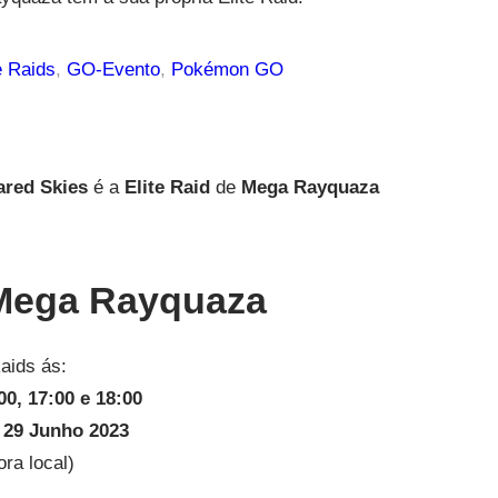
e Raids
, 
GO-Evento
, 
Pokémon GO
ared Skies
é a
Elite Raid
de
Mega Rayquaza
 Mega Rayquaza
aids ás:
00, 17:00 e 18:00
 29 Junho 2023
ora local)