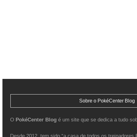
Sobre o PokéCenter Blog
O
PokéCenter Blog
é um site que se dedica a tudo so
Desde 2012, tem sido “a casa de todos os treinadores 