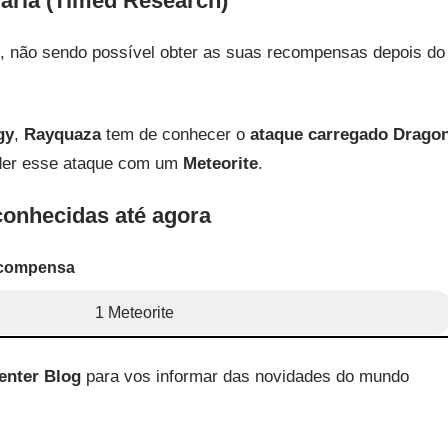
ária (Timed Research)
o, não sendo possível obter as suas recompensas depois do
gy
,
Rayquaza
tem de conhecer o
ataque carregado Drago
der esse ataque com um
Meteorite
.
onhecidas até agora
compensa
1 Meteorite
enter Blog
para vos informar das novidades do mundo