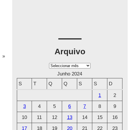
Arquivo
»
A
r
Junho 2024
q
S
T
Q
Q
S
S
D
u
1
2
i
3
4
5
6
7
8
9
v
o
10
11
12
13
14
15
16
17
18
19
20
21
22
23