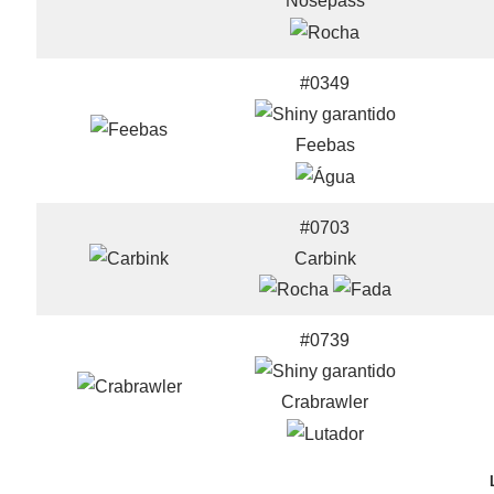
Nosepass
#0349
Feebas
#0703
Carbink
#0739
Crabrawler