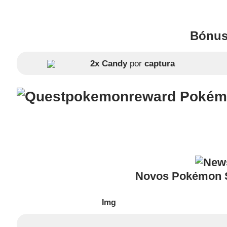
Bónus
2x Candy
por
captura
Pokémo
Novos Pokémon 
Img