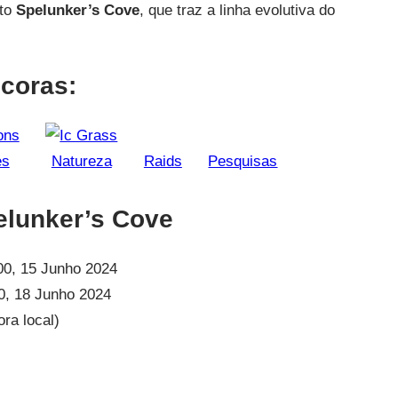
nto
Spelunker’s Cove
, que traz a linha evolutiva do
coras:
es
Natureza
Raids
Pesquisas
elunker’s Cove
00, 15 Junho 2024
0, 18 Junho 2024
ora local)