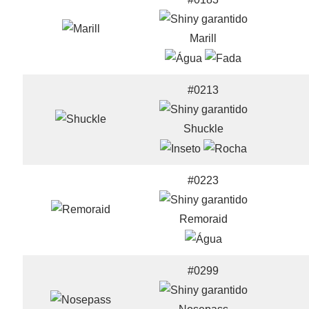
Marill
#0213
Shuckle
#0223
Remoraid
#0299