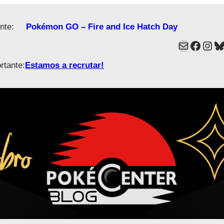
nte:
Pokémon GO – Fire and Ice Hatch Day
Mail
Faceb
Ins
B
rtante:
Estamos a recrutar!