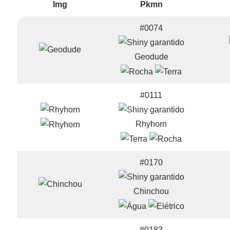
Img
Pkmn
#0074
Geodude
#0111
Rhyhorn
#0170
Chinchou
#0183