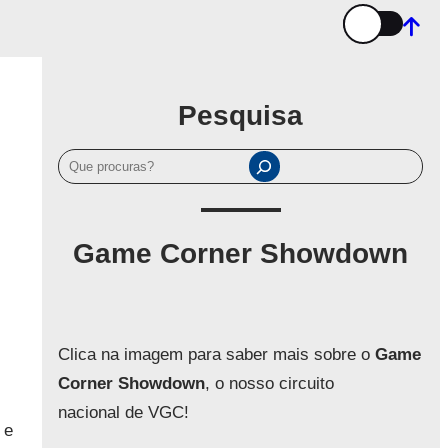
Pesquisa
P
e
s
q
Game Corner Showdown
u
i
s
a
Clica na imagem para saber mais sobre o
Game
r
Corner Showdown
, o nosso circuito
nacional de VGC!
 e