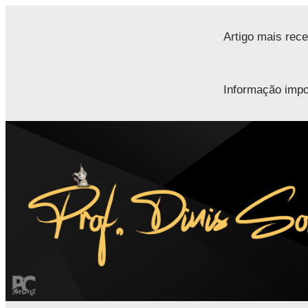
Saltar
para
Artigo mais rece
o
conteúdo
Informação impo