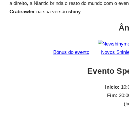
a direito, a Niantic brinda o resto do mundo com o eve
Crabrawler
na sua versão
shiny
..
Ân
Bónus do evento
Novos Shini
Evento Sp
Início:
10:
Fim:
20:0
(h