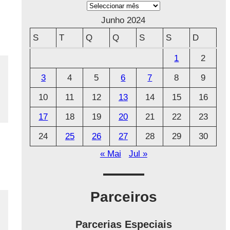
A
r
Junho 2024
q
S
T
Q
Q
S
S
D
u
1
2
i
3
4
5
6
7
8
9
v
o
10
11
12
13
14
15
16
17
18
19
20
21
22
23
24
25
26
27
28
29
30
« Mai
Jul »
Parceiros
Parcerias Especiais