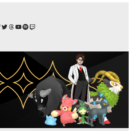
ook
tagram
luesky
Twitter
Estamos no Threads!
YouTube
Spotify
Twitch