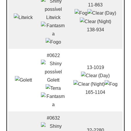
11-863
Litwick
138-934
#0622
13-1019
Golett
165-1104
#0632
32-2280