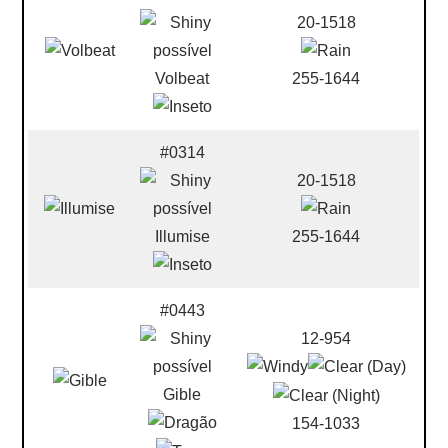
20-1518
Volbeat
255-1644
#0314
20-1518
Illumise
255-1644
#0443
12-954
Gible
154-1033