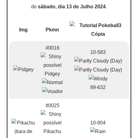
do
sábado, dia 13 de Julho 2024
.
Img
Pkmn
#0016
10-583
Pidgey
89-632
#0025
10-804
Pikachu