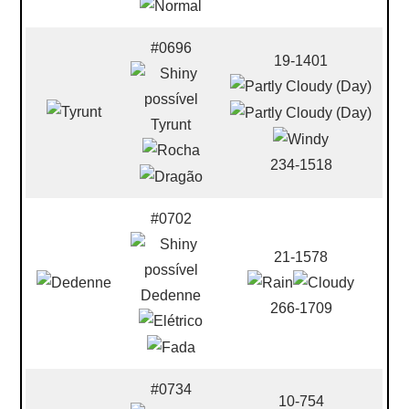
#0696
19-1401
Tyrunt
234-1518
#0702
21-1578
Dedenne
266-1709
#0734
10-754