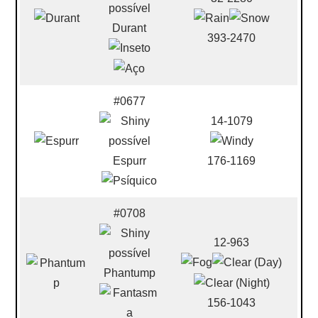
Durant
393-2470
#0677
14-1079
Espurr
176-1169
#0708
12-963
Phantump
156-1043