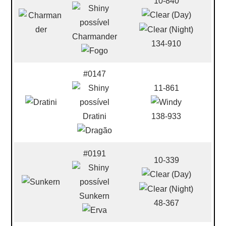
10-840
Charmander
134-910
#0147
11-861
Dratini
138-933
#0191
10-339
Sunkern
48-367