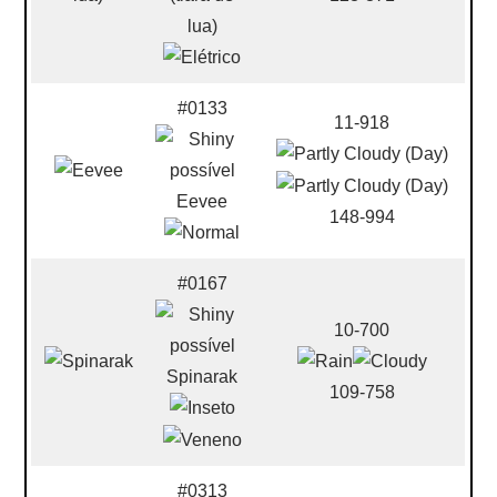
lua)
#0133
11-918
Eevee
148-994
#0167
10-700
Spinarak
109-758
#0313