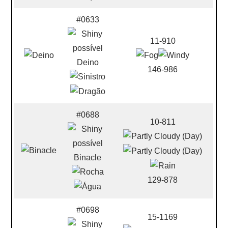
#0633
11-910
Deino
146-986
#0688
10-811
Binacle
129-878
#0698
15-1169