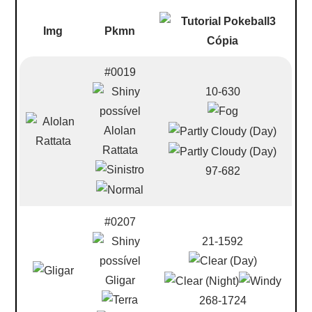
Img
Pkmn
#0019
10-630
Alolan
Rattata
97-682
#0207
21-1592
Gligar
268-1724