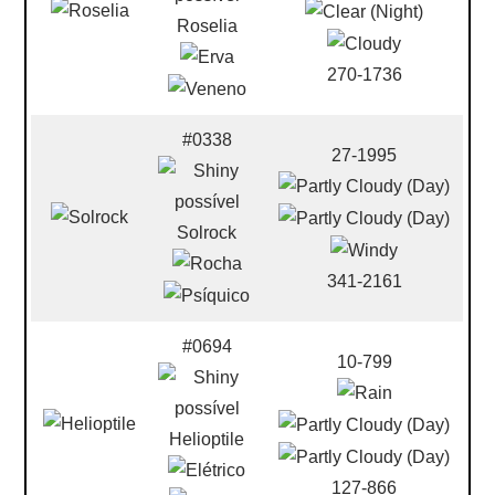
Roselia
270-1736
#0338
27-1995
Solrock
341-2161
#0694
10-799
Helioptile
127-866