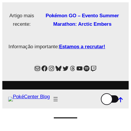
Saltar
para
Artigo mais
Pokémon GO – Evento Summer
o
recente:
Marathon: Arctic Embers
conteúdo
Informação importante:
Estamos a recrutar!
Mail
Facebook
Instagram
Bluesky
Twitter
Estamos no Threads!
YouTube
Spotify
Twitch