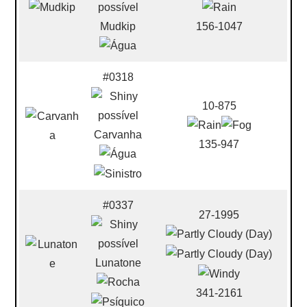
Mudkip
156-1047
#0318
10-875
Carvanha
135-947
#0337
27-1995
Lunatone
341-2161