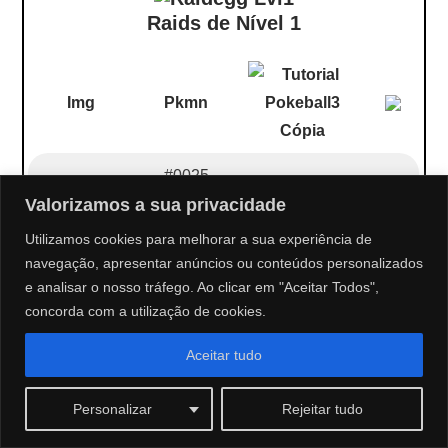
Raids de Nível 1
Img
Pkmn
#0025
Valorizamos a sua privacidade
493-536
Utilizamos cookies para melhorar a sua experiência de
3277
Pikachu
navegação, apresentar anúncios ou conteúdos personalizados
616-670
e analisar o nosso tráfego. Ao clicar em "Aceitar Todos",
(tiara de lua)
concorda com a utilização de cookies.
Aceitar tudo
#0025
493-536
Personalizar
Rejeitar tudo
3277
Pikachu