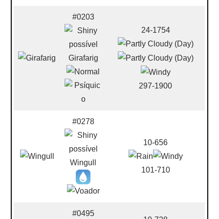
#0203
24-1754
Girafarig
297-1900
#0278
10-656
Wingull
101-710
#0495