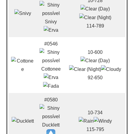
10-728
Snivy
114-789
#0546
10-600
Cottonee
92-650
#0580
10-734
Ducklett
115-795