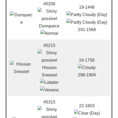
#0206
19-1448
Dunsparce
241-1568
#0215
24-1758
Hisuian
Sneasel
298-1904
#0315
22-1603