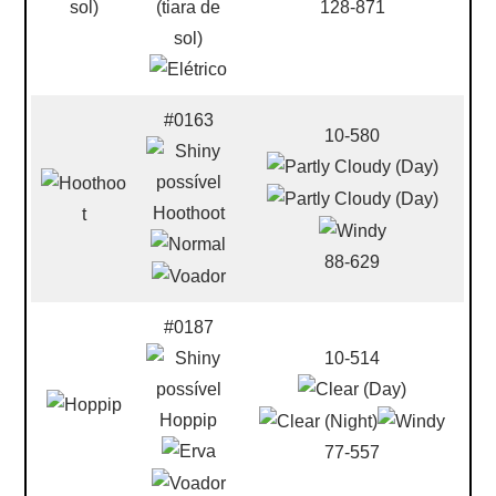
(tiara de
128-871
sol)
#0163
10-580
Hoothoot
88-629
#0187
10-514
Hoppip
77-557