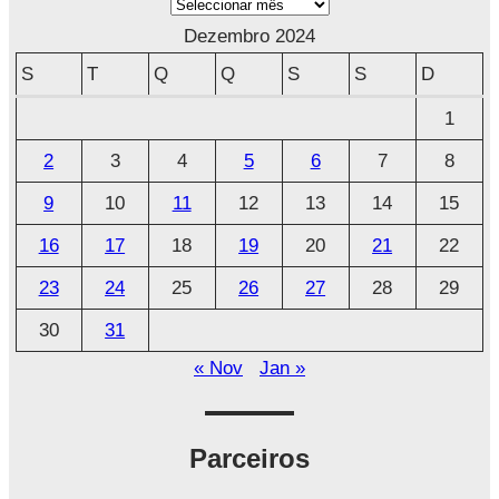
A
r
Dezembro 2024
q
S
T
Q
Q
S
S
D
u
1
i
2
3
4
5
6
7
8
v
o
9
10
11
12
13
14
15
16
17
18
19
20
21
22
23
24
25
26
27
28
29
30
31
« Nov
Jan »
Parceiros