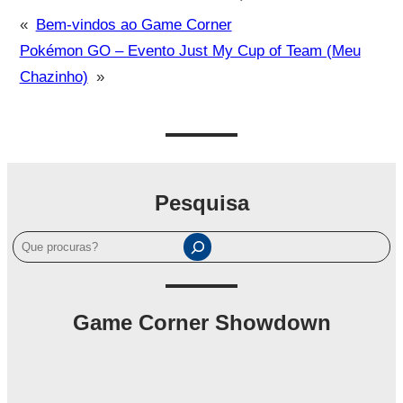
«
Bem-vindos ao Game Corner
Pokémon GO – Evento Just My Cup of Team (Meu
Chazinho)
»
Pesquisa
P
e
s
q
Game Corner Showdown
u
i
s