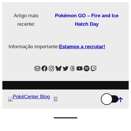
Saltar
para
Artigo mais
Pokémon GO – Fire and Ice
o
recente:
Hatch Day
conteúdo
Informação importante:
Estamos a recrutar!
Mail
Facebook
Instagram
Bluesky
Twitter
Estamos no Threads!
YouTube
Spotify
Twitch