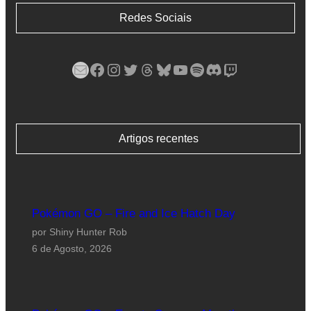
Redes Sociais
Mail
Facebook
Instagram
Twitter
Threads
Bluesky
YouTube
Spotify
Discord
Twitch
Artigos recentes
Pokémon GO – Fire and Ice Hatch Day
por Shiny Hunter Rob
6 de Agosto, 2026