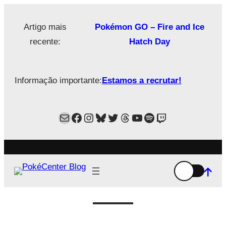
Saltar
para
Artigo mais
Pokémon GO – Fire and Ice
o
recente:
Hatch Day
conteúdo
Informação importante:
Estamos a recrutar!
Mail
Facebook
Instagram
Bluesky
Twitter
Estamos no Threads!
YouTube
Spotify
Twitch