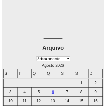
Arquivo
A
r
Agosto 2026
q
S
T
Q
Q
S
S
D
u
1
2
i
3
4
5
6
7
8
9
v
o
10
11
12
13
14
15
16