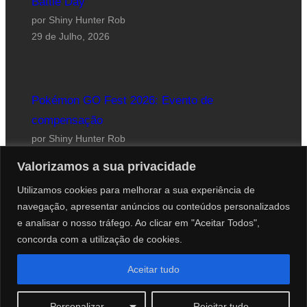
Battle Day
por Shiny Hunter Rob
29 de Julho, 2026
Pokémon GO Fest 2026: Evento de
compensação
por Shiny Hunter Rob
24 de Julho, 2026
Valorizamos a sua privacidade
Utilizamos cookies para melhorar a sua experiência de
navegação, apresentar anúncios ou conteúdos personalizados
e analisar o nosso tráfego. Ao clicar em "Aceitar Todos",
concorda com a utilização de cookies.
Website desenhado por Roberto Coutinho
Aceitar tudo
© 2012-2026 PokéCenter Blog
Personalizar
Rejeitar tudo