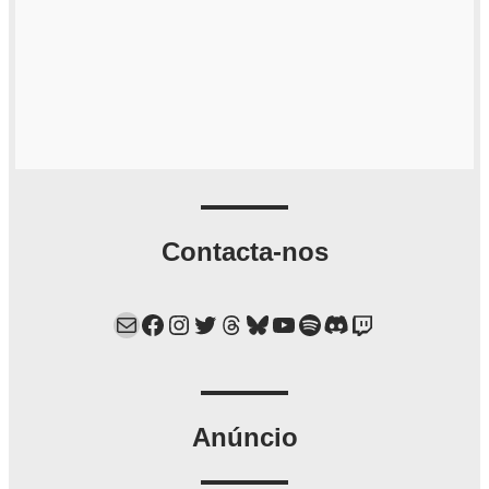
Contacta-nos
Mail
Facebook
Instagram
Twitter
Threads
Bluesky
YouTube
Spotify
Discord
Twitch
Anúncio