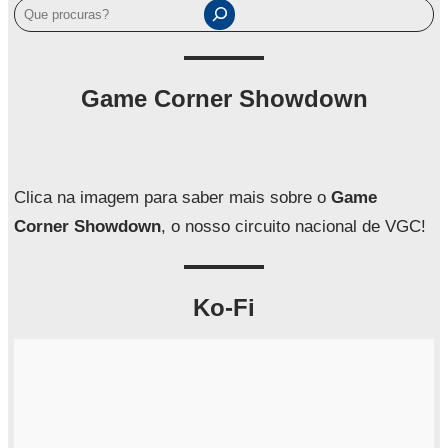
P
e
s
q
Game Corner Showdown
u
i
s
a
Clica na imagem para saber mais sobre o
Game
r
Corner Showdown
, o nosso circuito nacional de VGC!
Ko-Fi