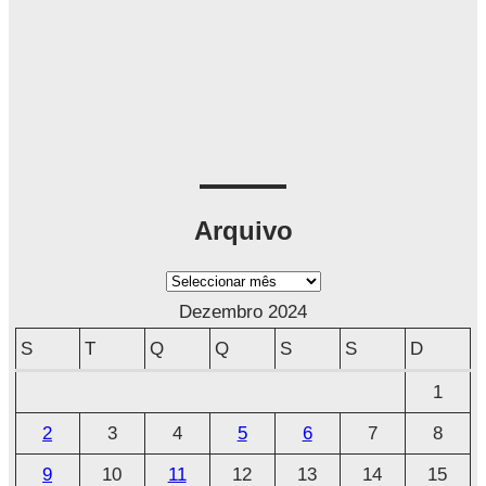
Arquivo
A
r
Dezembro 2024
q
S
T
Q
Q
S
S
D
u
1
i
2
3
4
5
6
7
8
v
o
9
10
11
12
13
14
15