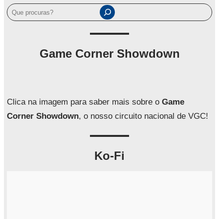
P
e
s
q
Game Corner Showdown
u
i
s
a
Clica na imagem para saber mais sobre o
Game
r
Corner Showdown
, o nosso circuito nacional de VGC!
Ko-Fi