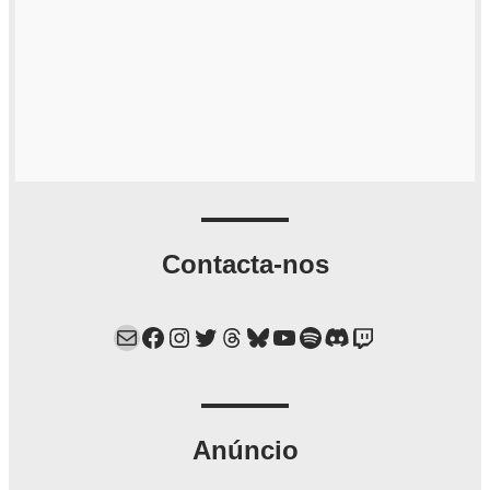
Contacta-nos
Mail
Facebook
Instagram
Twitter
Threads
Bluesky
YouTube
Spotify
Discord
Twitch
Anúncio