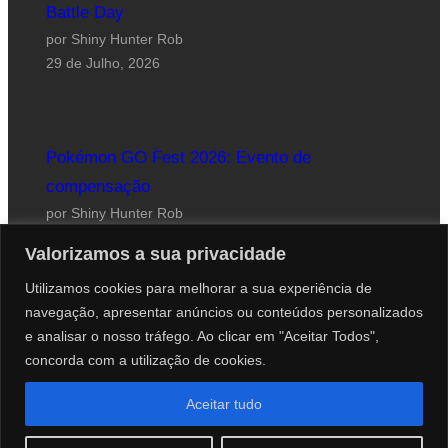
Battle Day
por Shiny Hunter Rob
29 de Julho, 2026
Pokémon GO Fest 2026: Evento de
compensação
por Shiny Hunter Rob
24 de Julho, 2026
Valorizamos a sua privacidade
Utilizamos cookies para melhorar a sua experiência de
navegação, apresentar anúncios ou conteúdos personalizados
e analisar o nosso tráfego. Ao clicar em "Aceitar Todos",
concorda com a utilização de cookies.
Website desenhado por Roberto Coutinho
Aceitar tudo
© 2012-2026 PokéCenter Blog