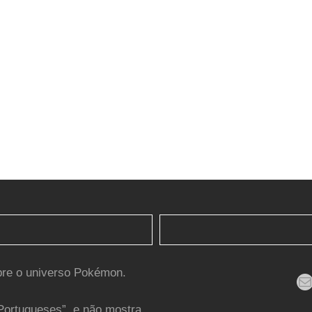
bre o universo Pokémon.
Mail
Portugueses”, e não mostra