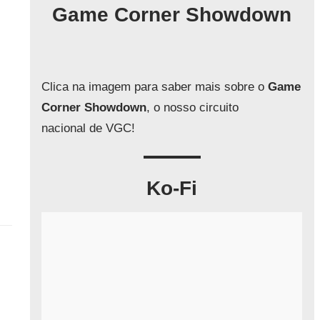
q
Game Corner Showdown
u
i
s
a
Clica na imagem para saber mais sobre o
Game
r
Corner Showdown
, o nosso circuito
nacional de VGC!
Ko-Fi