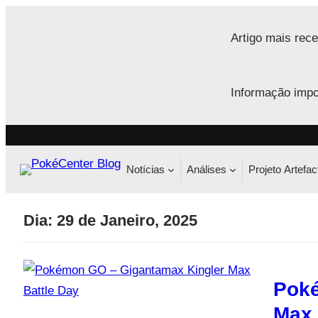
Saltar
para
Artigo mais rece
o
conteúdo
Informação impo
Notícias
Análises
Projeto Artefac
Dia:
29 de Janeiro, 2025
Poké
Max 