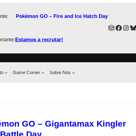
nte:
Pokémon GO – Fire and Ice Hatch Day
Mail
Faceb
Ins
B
rtante:
Estamos a recrutar!
to
Game Corner
Sobre Nós
mon GO – Gigantamax Kingler
Battle Day