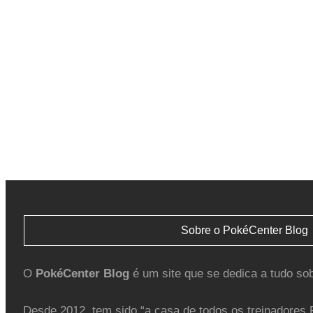
Sobre o PokéCenter Blog
O
PokéCenter Blog
é um site que se dedica a tudo so
Desde 2012, tem sido “a casa de todos os treinadores 