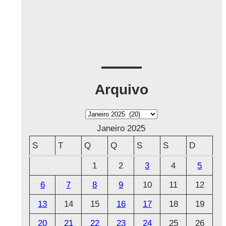
Arquivo
A
r
Janeiro 2025
q
S
T
Q
Q
S
S
D
u
1
2
3
4
5
i
6
7
8
9
10
11
12
v
o
13
14
15
16
17
18
19
20
21
22
23
24
25
26