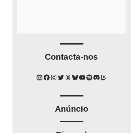
Contacta-nos
Mail
Facebook
Instagram
Twitter
Threads
Bluesky
YouTube
Spotify
Discord
Twitch
Anúncio