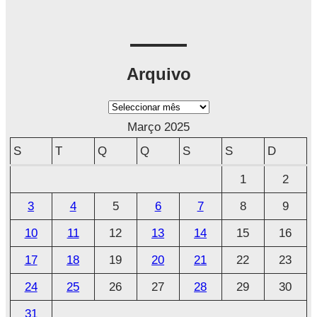
Arquivo
A
r
Março 2025
q
S
T
Q
Q
S
S
D
u
1
2
i
3
4
5
6
7
8
9
v
o
10
11
12
13
14
15
16
17
18
19
20
21
22
23
24
25
26
27
28
29
30
31