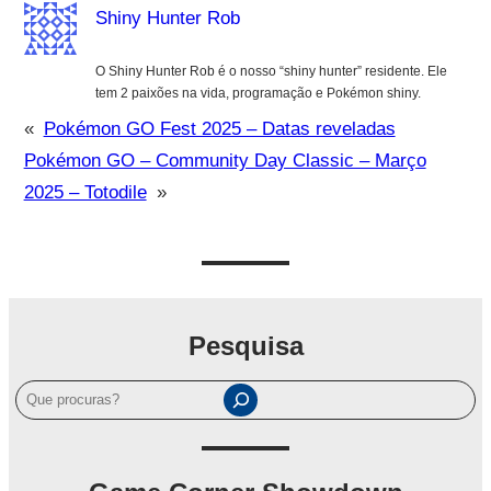
Shiny Hunter Rob
O Shiny Hunter Rob é o nosso “shiny hunter” residente. Ele
tem 2 paixões na vida, programação e Pokémon shiny.
«
Pokémon GO Fest 2025 – Datas reveladas
Pokémon GO – Community Day Classic – Março
2025 – Totodile
»
Pesquisa
P
e
s
q