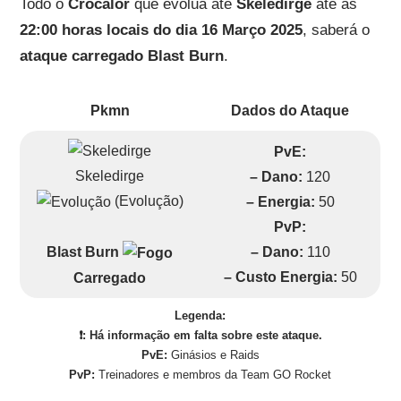
Todo o
Crocalor
que evolua até
Skeledirge
até às
22:00 horas locais do dia 16 Março 2025
, saberá o
ataque carregado
Blast Burn
.
Pkmn
Dados do Ataque
PvE:
Skeledirge
– Dano:
120
(Evolução)
– Energia:
50
PvP:
– Dano:
110
Blast Burn
– Custo Energia:
50
Carregado
Legenda:
❗: Há informação em falta sobre este ataque.
PvE:
Ginásios e Raids
PvP:
Treinadores e membros da Team GO Rocket