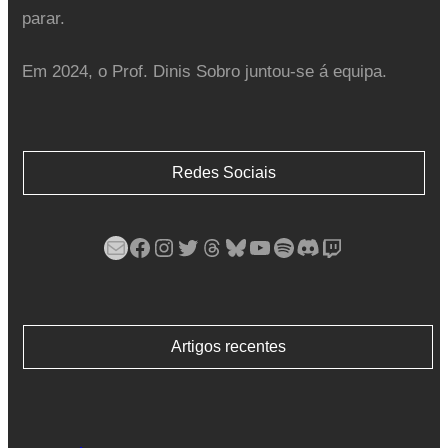
parar.
Em 2024, o Prof. Dinis Sobro juntou-se á equipa.
Redes Sociais
Mail
Facebook
Instagram
Twitter
Threads
Bluesky
YouTube
Spotify
Discord
Twitch
Artigos recentes