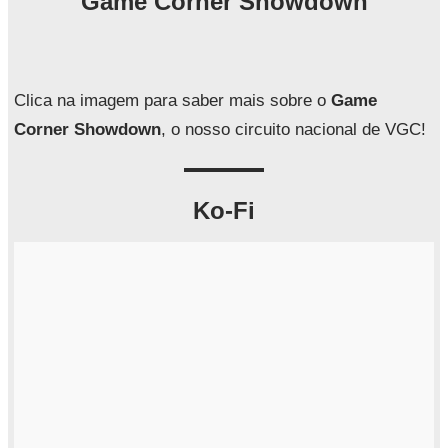
Game Corner Showdown
u
i
s
a
Clica na imagem para saber mais sobre o
Game
r
Corner Showdown
, o nosso circuito nacional de VGC!
Ko-Fi