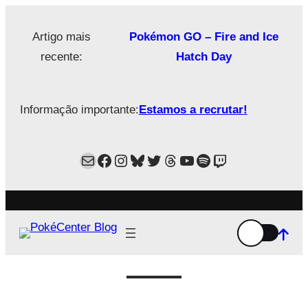
Saltar
para
Artigo mais
Pokémon GO – Fire and Ice
o
recente:
Hatch Day
conteúdo
Informação importante:
Estamos a recrutar!
Mail
Facebook
Instagram
Bluesky
Twitter
Estamos no Threads!
YouTube
Spotify
Twitch