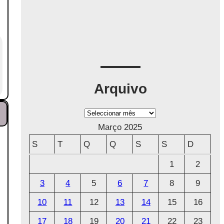
Arquivo
A
r
Março 2025
q
S
T
Q
Q
S
S
D
u
1
2
i
3
4
5
6
7
8
9
v
o
10
11
12
13
14
15
16
17
18
19
20
21
22
23