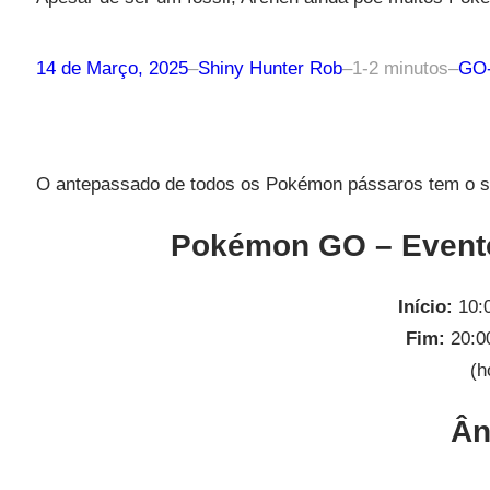
14 de Março, 2025
–
Shiny Hunter Rob
–
1-2 minutos
–
GO-
O antepassado de todos os Pokémon pássaros tem o se
Pokémon GO – Evento
Início:
10:0
Fim:
20:0
(h
Ân