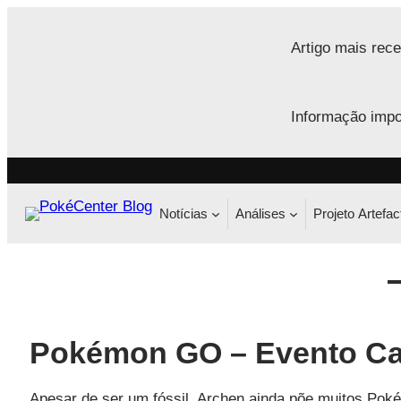
Saltar
para
Artigo mais rece
o
conteúdo
Informação impo
Notícias
Análises
Projeto Artefac
Pokémon GO – Evento Ca
Apesar de ser um fóssil, Archen ainda põe muitos Poké