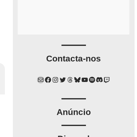
Contacta-nos
Mail
Facebook
Instagram
Twitter
Threads
Bluesky
YouTube
Spotify
Discord
Twitch
Anúncio