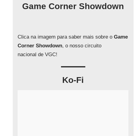
q
Game Corner Showdown
u
i
s
a
Clica na imagem para saber mais sobre o
Game
r
Corner Showdown
, o nosso circuito
nacional de VGC!
Ko-Fi