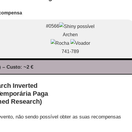
compensa
#0566
Archen
741-789
 – Custo: ~2 €
Temporária Paga
med Research)
evento, não sendo possível obter as suas recompensas