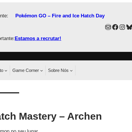
nte:
Pokémon GO – Fire and Ice Hatch Day
Mail
Faceb
Ins
B
rtante:
Estamos a recrutar!
to
Game Corner
Sobre Nós
tch Mastery – Archen
mon no seu lugar.