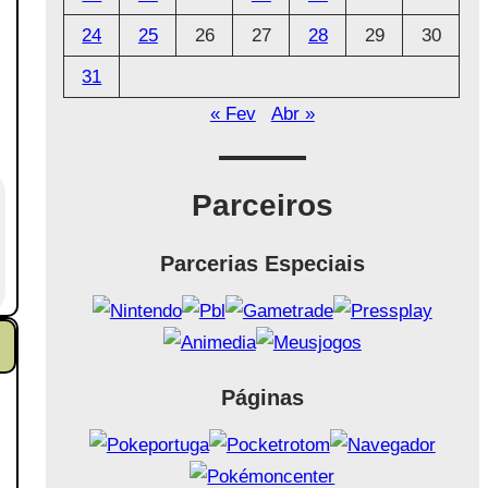
24
25
26
27
28
29
30
31
« Fev
Abr »
Parceiros
Parcerias Especiais
Páginas