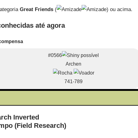
categoria
Great Friends
(
) ou acima.
onhecidas até agora
compensa
#0566
Archen
741-789
mpo (Field Research)