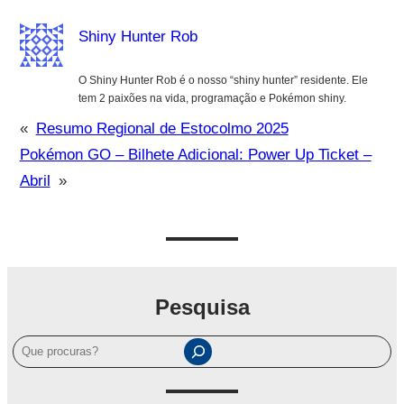
Shiny Hunter Rob
O Shiny Hunter Rob é o nosso “shiny hunter” residente. Ele
tem 2 paixões na vida, programação e Pokémon shiny.
«
Resumo Regional de Estocolmo 2025
Pokémon GO – Bilhete Adicional: Power Up Ticket –
Abril
»
Pesquisa
P
e
s