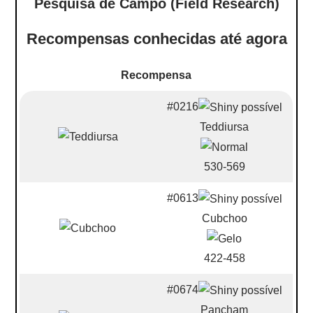
Pesquisa de Campo (Field Research)
Recompensas conhecidas até agora
Recompensa
#0216
Teddiursa
530-569
#0613
Cubchoo
422-458
#0674
Pancham