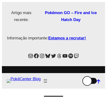
Saltar
para
Artigo mais
Pokémon GO – Fire and Ice
o
recente:
Hatch Day
conteúdo
Informação importante:
Estamos a recrutar!
Mail
Facebook
Instagram
Bluesky
Twitter
Estamos no Threads!
YouTube
Spotify
Twitch