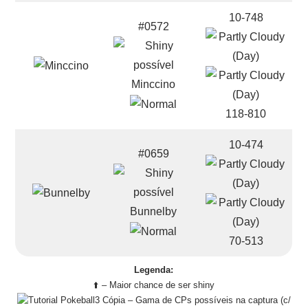
10-748
#0572
Minccino
118-810
10-474
#0659
Bunnelby
70-513
Legenda:
⬆️ – Maior chance de ser shiny
– Gama de CPs possíveis na captura (c/