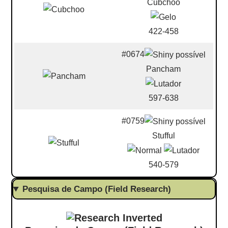
Cubchoo
422-458
#0674
Pancham
597-638
#0759
Stufful
540-579
Pesquisa de Campo (Field Research)