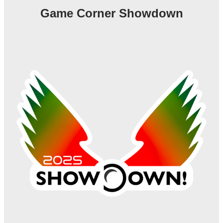
q
Game Corner Showdown
u
i
s
a
r