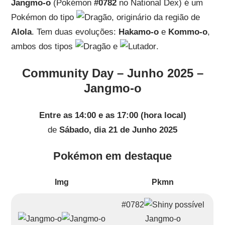
Jangmo-o
(Pokémon
#0782
no National Dex) é um
Pokémon do tipo
, originário da região de
Alola
. Tem duas evoluções:
Hakamo-o
e
Kommo-o
,
ambos dos tipos
e
.
Community Day – Junho 2025 –
Jangmo-o
Entre as 14:00 e as 17:00 (hora local)
de
Sábado, dia 21 de Junho 2025
Pokémon em destaque
Img
Pkmn
#0782
Jangmo-o