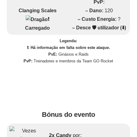
PvP:
– Dano:
120
Clanging Scales
– Custo Energia:
?
❗
– Desce 🛡️ utilizador (⬇️)
Carregado
Legenda:
❗: Há informação em falta sobre este ataque.
PvE:
Ginásios e Raids
PvP:
Treinadores e membros da Team GO Rocket
Bónus do evento
2x Candy
por: