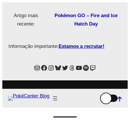
Saltar
para
Artigo mais
Pokémon GO – Fire and Ice
o
recente:
Hatch Day
conteúdo
Informação importante:
Estamos a recrutar!
Mail
Facebook
Instagram
Bluesky
Twitter
Estamos no Threads!
YouTube
Spotify
Twitch