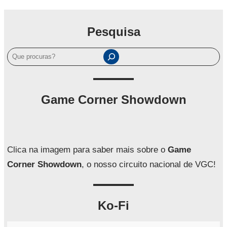
Pesquisa
P
e
s
q
Game Corner Showdown
u
i
s
a
Clica na imagem para saber mais sobre o
Game
r
Corner Showdown
, o nosso circuito nacional de VGC!
Ko-Fi