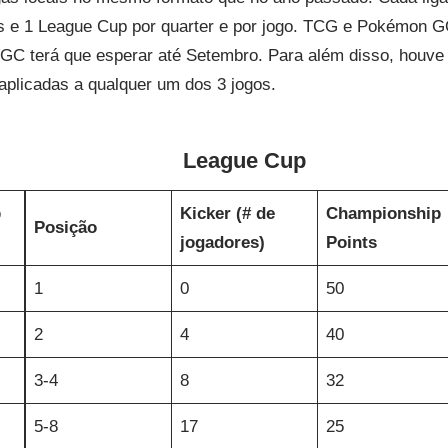
ês e 1 League Cup por quarter e por jogo. TCG e Pokémon 
VGC terá que esperar até Setembro. Para além disso, houve
plicadas a qualquer um dos 3 jogos.
League Cup
p
Kicker (# de
Championship
Posição
jogadores)
Points
1
0
50
2
4
40
3-4
8
32
5-8
17
25