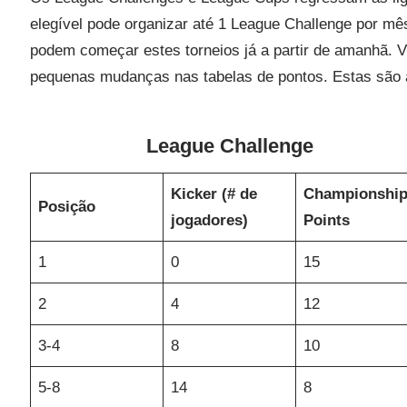
elegível pode organizar até 1 League Challenge por m
podem começar estes torneios já a partir de amanhã. 
pequenas mudanças nas tabelas de pontos. Estas são a
League Challenge
Kicker (# de
Championshi
Posição
jogadores)
Points
1
0
15
2
4
12
3-4
8
10
5-8
14
8