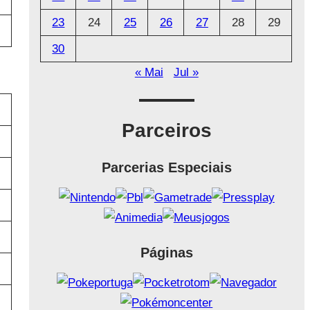
23
24
25
26
27
28
29
30
« Mai
Jul »
Parceiros
Parcerias Especiais
Páginas