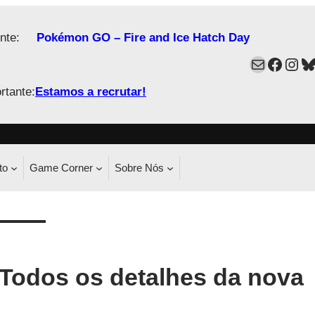
nte:
Pokémon GO – Fire and Ice Hatch Day
Mail
Faceb
Ins
B
rtante:
Estamos a recrutar!
to
Game Corner
Sobre Nós
Todos os detalhes da nova