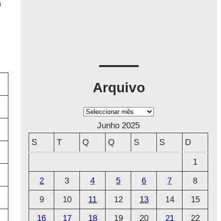
m
Arquivo
A
r
Junho 2025
q
S
T
Q
Q
S
S
D
u
1
i
2
3
4
5
6
7
8
v
o
9
10
11
12
13
14
15
16
17
18
19
20
21
22