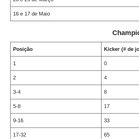
16 e 17 de Maio
Champio
Posição
Kicker (# de j
1
0
2
4
3-4
8
5-8
17
9-16
33
17-32
65