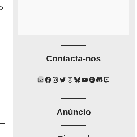
GO
Contacta-nos
Mail
Facebook
Instagram
Twitter
Threads
Bluesky
YouTube
Spotify
Discord
Twitch
Anúncio