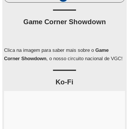
e
s
q
Game Corner Showdown
u
i
s
a
Clica na imagem para saber mais sobre o
Game
r
Corner Showdown
, o nosso circuito nacional de VGC!
Ko-Fi