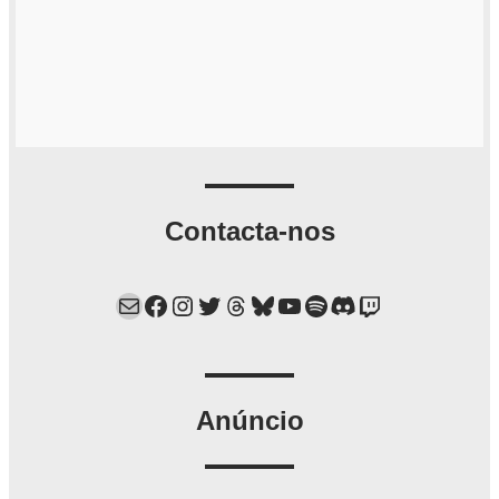
Contacta-nos
Mail
Facebook
Instagram
Twitter
Threads
Bluesky
YouTube
Spotify
Discord
Twitch
Anúncio