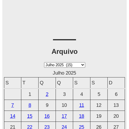
Arquivo
A
r
Julho 2025
q
S
T
Q
Q
S
S
D
u
1
2
3
4
5
6
i
7
8
9
10
11
12
13
v
o
14
15
16
17
18
19
20
21
22
23
24
25
26
27