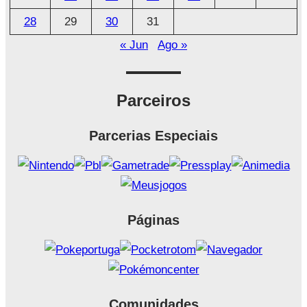
28
29
30
31
« Jun
Ago »
Parceiros
Parcerias Especiais
Páginas
Comunidades