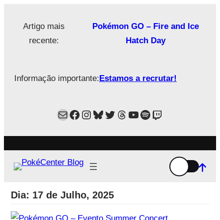
Saltar
para
Artigo mais
Pokémon GO – Fire and Ice
o
recente:
Hatch Day
conteúdo
Informação importante:
Estamos a recrutar!
Mail
Facebook
Instagram
Bluesky
Twitter
Estamos no Threads!
YouTube
Spotify
Twitch
Dia:
17 de Julho, 2025