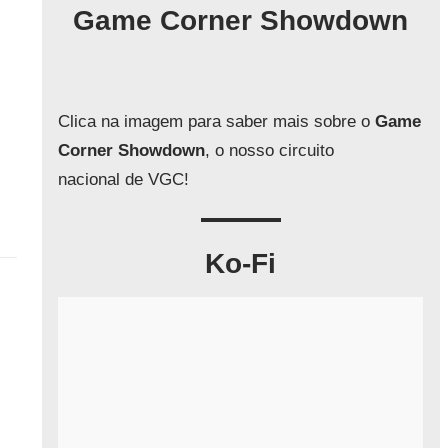
q
Game Corner Showdown
u
i
s
a
Clica na imagem para saber mais sobre o
Game
r
Corner Showdown
, o nosso circuito
nacional de VGC!
Ko-Fi