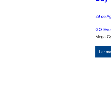
29 de A
GO-Even
Mega Gy
Ler ma