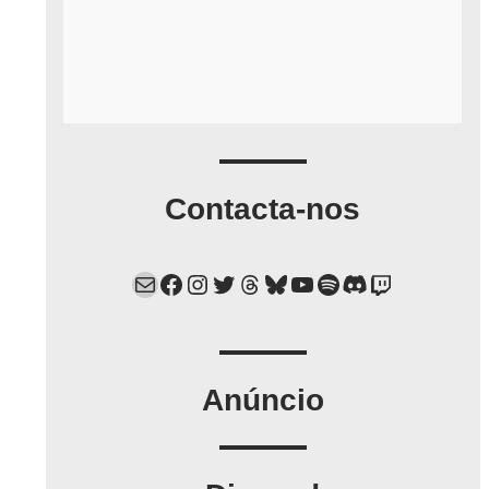
Contacta-nos
Mail
Facebook
Instagram
Twitter
Threads
Bluesky
YouTube
Spotify
Discord
Twitch
Anúncio