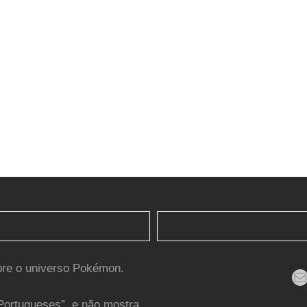
bre o universo Pokémon.
Mail
Portugueses”, e não mostra