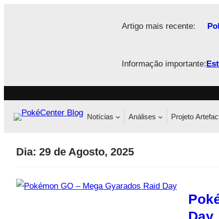
Saltar
para
Artigo mais recente:
Po
o
conteúdo
Informação importante:
Est
Notícias
Análises
Projeto Artefac
Dia:
29 de Agosto, 2025
Pok
Day