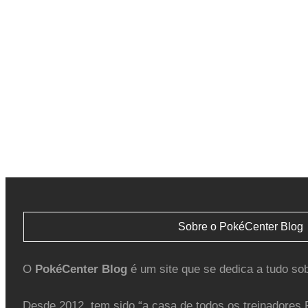
Sobre o PokéCenter Blog
O
PokéCenter Blog
é um site que se dedica a tudo so
Desde 2012, tem sido “a casa de todos os treinadores 