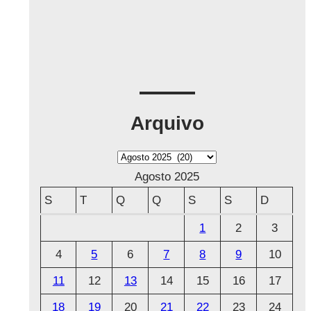
Arquivo
A
r
Agosto 2025
q
S
T
Q
Q
S
S
D
u
1
2
3
i
4
5
6
7
8
9
10
v
o
11
12
13
14
15
16
17
18
19
20
21
22
23
24