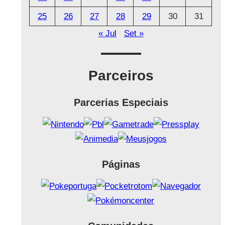
25
26
27
28
29
30
31
« Jul
Set »
Parceiros
Parcerias Especiais
Páginas