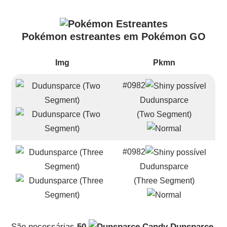
Pokémon estreantes em Pokémon GO
Img
Pkmn
#0982
Dudunsparce
(Two Segment)
#0982
Dudunsparce
(Three Segment)
São necessárias
50
Dunsparce