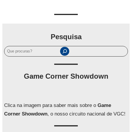
Pesquisa
P
e
s
q
Game Corner Showdown
u
i
s
a
Clica na imagem para saber mais sobre o
Game
r
Corner Showdown
, o nosso circuito nacional de VGC!