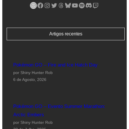
Mail
Facebook
Instagram
Twitter
Threads
Bluesky
YouTube
Spotify
Discord
Twitch
Artigos recentes
Pokémon GO – Fire and Ice Hatch Day
por Shiny Hunter Rob
6 de Agosto, 2026
Pokémon GO – Evento Summer Marathon:
Arctic Embers
por Shiny Hunter Rob