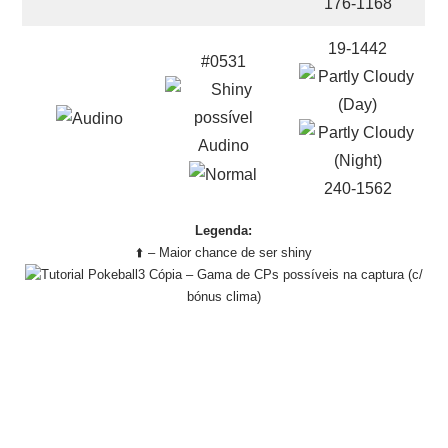
176-1168
19-1442
#0531
Audino
240-1562
Legenda:
⬆️ – Maior chance de ser shiny
– Gama de CPs possíveis na captura (c/
bónus clima)