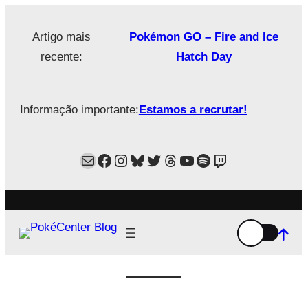
Saltar
para
Artigo mais
Pokémon GO – Fire and Ice
o
recente:
Hatch Day
conteúdo
Informação importante:
Estamos a recrutar!
Mail
Facebook
Instagram
Bluesky
Twitter
Estamos no Threads!
YouTube
Spotify
Twitch