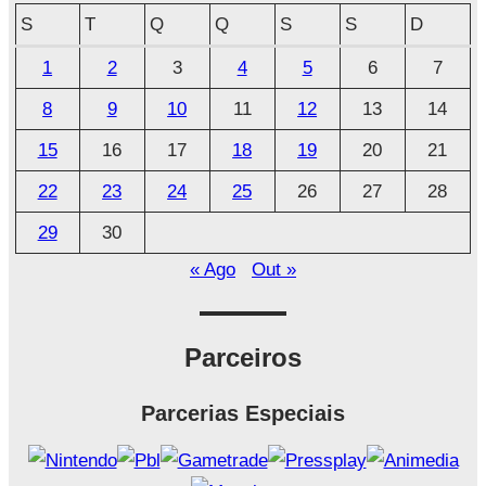
q
S
T
Q
Q
S
S
D
u
1
2
3
4
5
6
7
i
8
9
10
11
12
13
14
v
o
15
16
17
18
19
20
21
22
23
24
25
26
27
28
29
30
« Ago
Out »
Parceiros
Parcerias Especiais