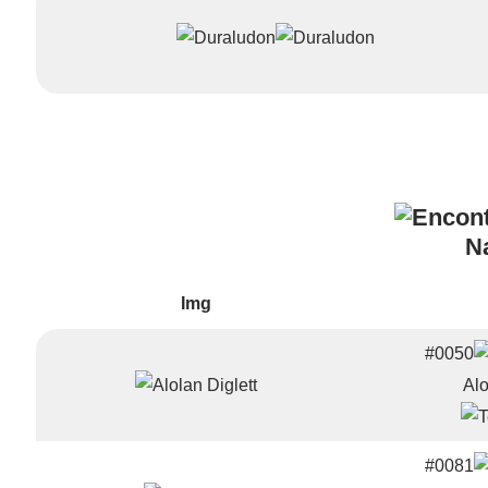
N
Img
#0050
Alo
#0081