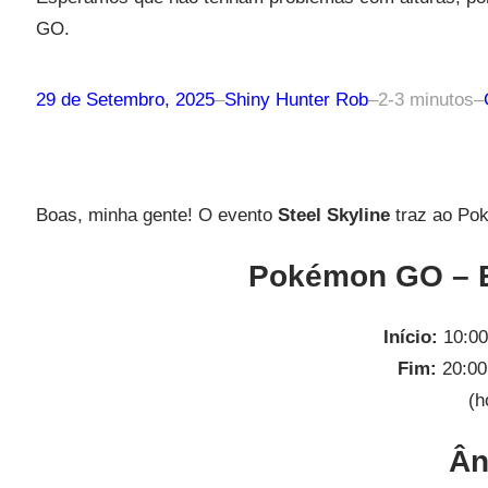
GO.
29 de Setembro, 2025
–
Shiny Hunter Rob
–
2-3 minutos
–
Boas, minha gente! O evento
Steel Skyline
traz ao P
Pokémon GO – E
Início:
10:00
Fim:
20:00
(h
Ân