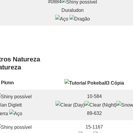
#0884
Duraludon
atureza
Pkmn
10-584
lan Diglett
89-632
15-1167