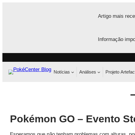
Saltar
para
Artigo mais rece
o
conteúdo
Informação impo
Notícias
Análises
Projeto Artefac
Pokémon GO – Evento Ste
Esperamos que não tenham problemas com alturas, por