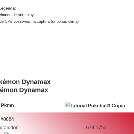
Legenda:
 chance de ser shiny
e CPs possíveis na captura (c/ bónus clima)
kémon Dynamax
Pkmn
#0884
uraludon
1674-1753