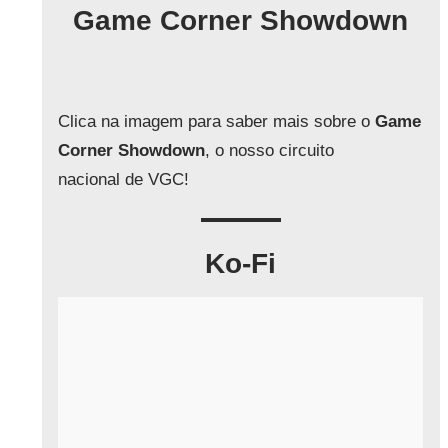
q
Game Corner Showdown
u
i
s
a
Clica na imagem para saber mais sobre o
Game
r
Corner Showdown
, o nosso circuito
nacional de VGC!
Ko-Fi