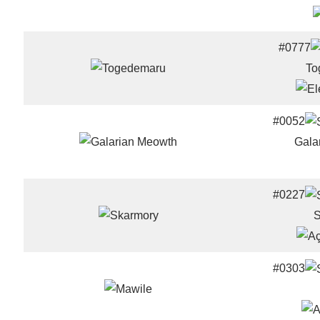
#0777
To
#0052
Gala
#0227
S
#0303