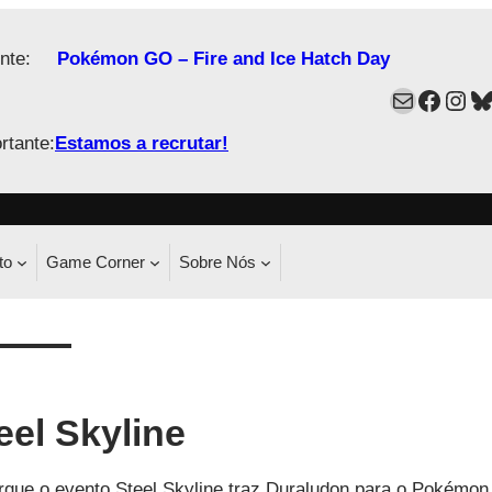
nte:
Pokémon GO – Fire and Ice Hatch Day
Mail
Faceb
Ins
B
rtante:
Estamos a recrutar!
to
Game Corner
Sobre Nós
el Skyline
que o evento Steel Skyline traz Duraludon para o Pokémon