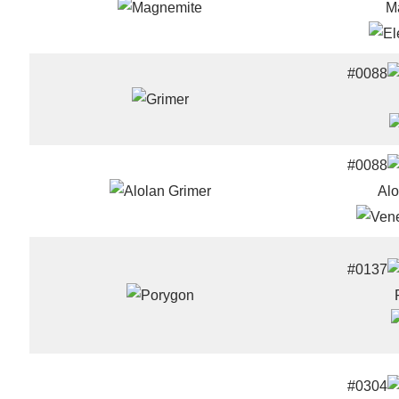
M
#0088
#0088
Alo
#0137
#0304