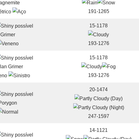
agnemite
191-1265
15-1178
Grimer
193-1276
15-1178
lan Grimer
193-1276
20-1474
Porygon
247-1597
14-1121