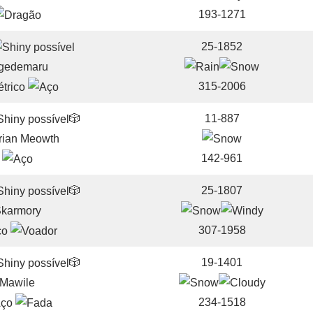
193-1271
25-1852
gedemaru
315-2006
🎲
11-887
rian Meowth
142-961
🎲
25-1807
karmory
307-1958
🎲
19-1401
Mawile
234-1518