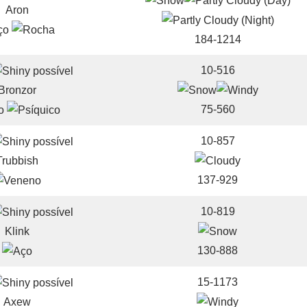
Aron
184-1214
10-516
Bronzor
75-560
10-857
Trubbish
137-929
10-819
Klink
130-888
15-1173
Axew