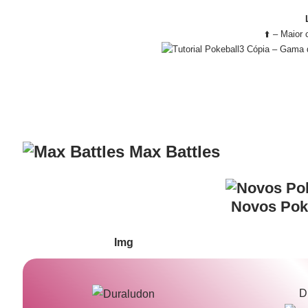
⬆️ – Maior
– Gama d
Max Battles
Novos Po
Img
D