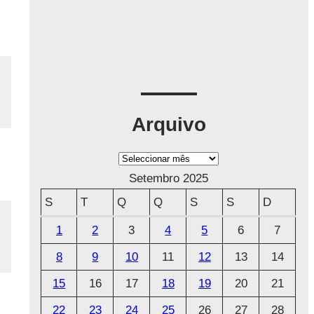
Arquivo
A
r
Setembro 2025
q
S
T
Q
Q
S
S
D
u
1
2
3
4
5
6
7
i
8
9
10
11
12
13
14
v
o
15
16
17
18
19
20
21
22
23
24
25
26
27
28