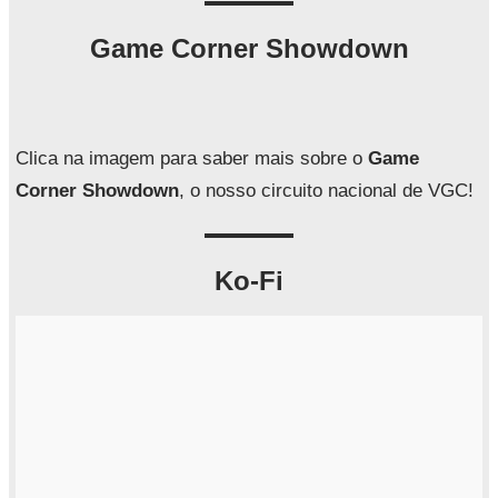
s
q
Game Corner Showdown
u
i
s
a
Clica na imagem para saber mais sobre o
Game
r
Corner Showdown
, o nosso circuito nacional de VGC!
Ko-Fi