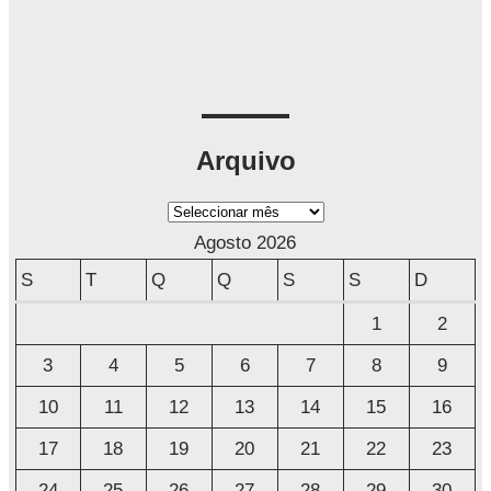
Arquivo
A
r
Agosto 2026
q
S
T
Q
Q
S
S
D
u
1
2
i
3
4
5
6
7
8
9
v
o
10
11
12
13
14
15
16
17
18
19
20
21
22
23
24
25
26
27
28
29
30