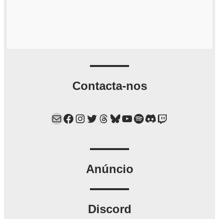
Contacta-nos
Mail
Facebook
Instagram
Twitter
Threads
Bluesky
YouTube
Spotify
Discord
Twitch
Anúncio
Discord