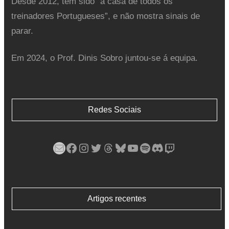
Desde 2012, tem sido “a casa de todos os
treinadores Portugueses”, e não mostra sinais de
parar.
Em 2024, o Prof. Dinis Sobro juntou-se á equipa.
Redes Sociais
Mail
Facebook
Instagram
Twitter
Threads
Bluesky
YouTube
Spotify
Discord
Twitch
Artigos recentes