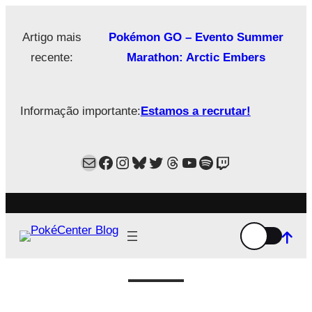
Saltar
para
Artigo mais
Pokémon GO – Evento Summer
o
recente:
Marathon: Arctic Embers
conteúdo
Informação importante:
Estamos a recrutar!
Mail
Facebook
Instagram
Bluesky
Twitter
Estamos no Threads!
YouTube
Spotify
Twitch