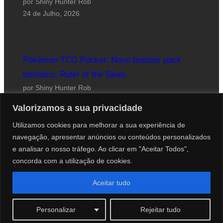
por Shiny Hunter Rob
24 de Julho, 2026
Pokémon TCG Pocket: Novo booster pack
temático: Ruler of the Skies
por Shiny Hunter Rob
23 de Julho, 2026
Valorizamos a sua privacidade
Utilizamos cookies para melhorar a sua experiência de
navegação, apresentar anúncios ou conteúdos personalizados
e analisar o nosso tráfego. Ao clicar em "Aceitar Todos",
concorda com a utilização de cookies.
Website desenhado por Roberto Coutinho
Aceitar tudo
© 2012-2026 PokéCenter Blog
Personalizar
Rejeitar tudo