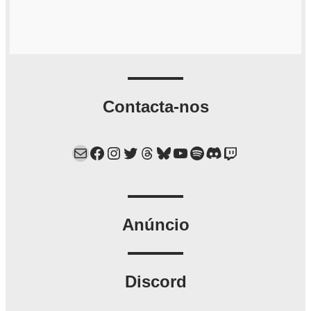
Contacta-nos
Mail
Facebook
Instagram
Twitter
Threads
Bluesky
YouTube
Spotify
Discord
Twitch
Anúncio
Discord