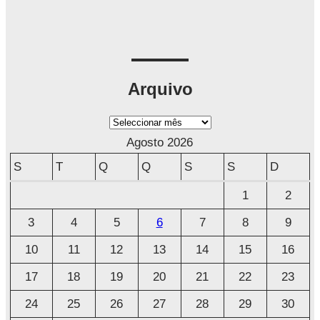
Arquivo
A
r
Agosto 2026
q
S
T
Q
Q
S
S
D
u
1
2
i
3
4
5
6
7
8
9
v
o
10
11
12
13
14
15
16
17
18
19
20
21
22
23
24
25
26
27
28
29
30