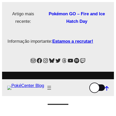
Saltar
para
Artigo mais
Pokémon GO – Fire and Ice
o
recente:
Hatch Day
conteúdo
Informação importante:
Estamos a recrutar!
Mail
Facebook
Instagram
Bluesky
Twitter
Estamos no Threads!
YouTube
Spotify
Twitch