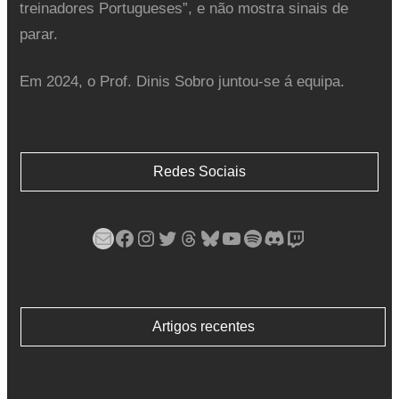
treinadores Portugueses”, e não mostra sinais de
parar.
Em 2024, o Prof. Dinis Sobro juntou-se á equipa.
Redes Sociais
Mail
Facebook
Instagram
Twitter
Threads
Bluesky
YouTube
Spotify
Discord
Twitch
Artigos recentes