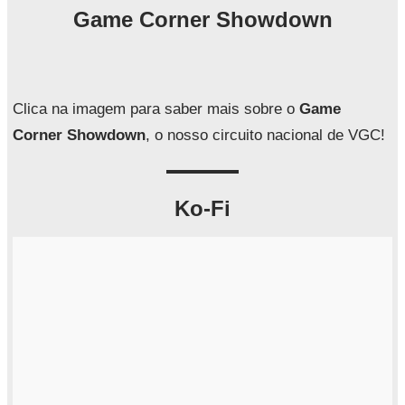
q
Game Corner Showdown
u
i
s
a
Clica na imagem para saber mais sobre o
Game
r
Corner Showdown
, o nosso circuito nacional de VGC!
Ko-Fi