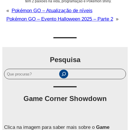
tem 2 paixões na vida, programação e Pokémon shiny.
«
Pokémon GO – Atualização de níveis
Pokémon GO – Evento Halloween 2025 – Parte 2
»
Pesquisa
P
e
s
q
Game Corner Showdown
u
i
s
a
Clica na imagem para saber mais sobre o
Game