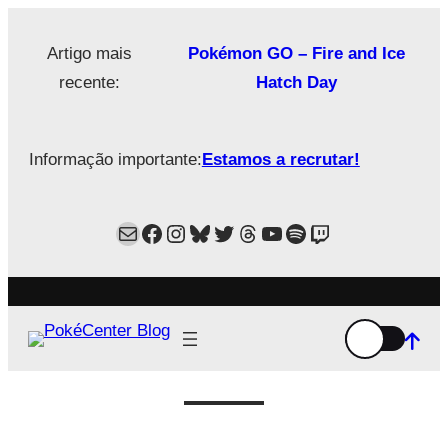
Saltar
para
Artigo mais
Pokémon GO – Fire and Ice
o
recente:
Hatch Day
conteúdo
Informação importante:
Estamos a recrutar!
Mail
Facebook
Instagram
Bluesky
Twitter
Estamos no Threads!
YouTube
Spotify
Twitch