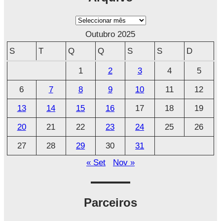
A
r
Outubro 2025
q
S
T
Q
Q
S
S
D
u
1
2
3
4
5
i
6
7
8
9
10
11
12
v
o
13
14
15
16
17
18
19
20
21
22
23
24
25
26
27
28
29
30
31
« Set
Nov »
Parceiros