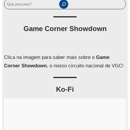
P
e
s
q
Game Corner Showdown
u
i
s
a
Clica na imagem para saber mais sobre o
Game
r
Corner Showdown
, o nosso circuito nacional de VGC!
Ko-Fi