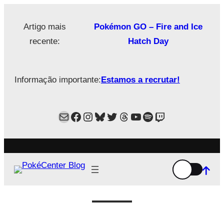
Saltar
para
Artigo mais
Pokémon GO – Fire and Ice
o
recente:
Hatch Day
conteúdo
Informação importante:
Estamos a recrutar!
Mail
Facebook
Instagram
Bluesky
Twitter
Estamos no Threads!
YouTube
Spotify
Twitch