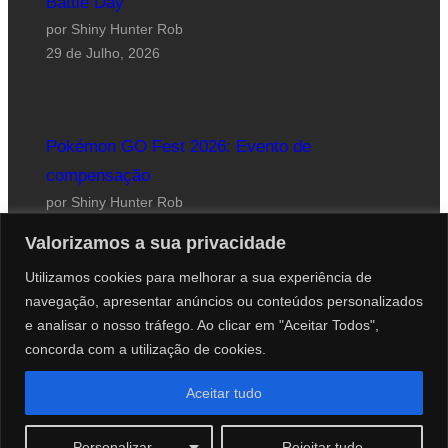
Battle Day
por Shiny Hunter Rob
29 de Julho, 2026
Pokémon GO Fest 2026: Evento de
compensação
por Shiny Hunter Rob
24 de Julho, 2026
Valorizamos a sua privacidade
Utilizamos cookies para melhorar a sua experiência de
navegação, apresentar anúncios ou conteúdos personalizados
e analisar o nosso tráfego. Ao clicar em "Aceitar Todos",
concorda com a utilização de cookies.
Website desenhado por Roberto Coutinho
Aceitar tudo
© 2012-2026 PokéCenter Blog
Personalizar
Rejeitar tudo