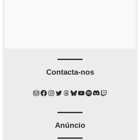
Contacta-nos
Mail
Facebook
Instagram
Twitter
Threads
Bluesky
YouTube
Spotify
Discord
Twitch
Anúncio