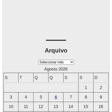
Arquivo
A
r
Agosto 2026
q
S
T
Q
Q
S
S
D
u
1
2
i
3
4
5
6
7
8
9
v
o
10
11
12
13
14
15
16