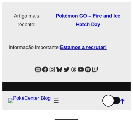
Saltar
para
Artigo mais
Pokémon GO – Fire and Ice
o
recente:
Hatch Day
conteúdo
Informação importante:
Estamos a recrutar!
Mail
Facebook
Instagram
Bluesky
Twitter
Estamos no Threads!
YouTube
Spotify
Twitch