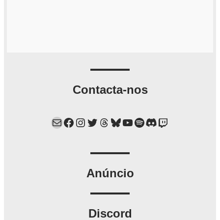
Contacta-nos
Mail
Facebook
Instagram
Twitter
Threads
Bluesky
YouTube
Spotify
Discord
Twitch
Anúncio
Discord