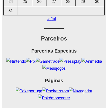
24
25
26
27
28
29
30
31
« Jul
Parceiros
Parcerias Especiais
Páginas