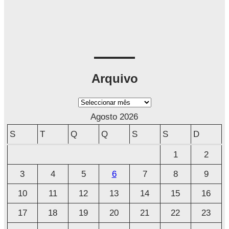
Arquivo
A
r
Agosto 2026
q
S
T
Q
Q
S
S
D
u
1
2
i
3
4
5
6
7
8
9
v
o
10
11
12
13
14
15
16
17
18
19
20
21
22
23