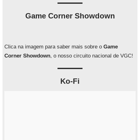
s
q
Game Corner Showdown
u
i
s
a
Clica na imagem para saber mais sobre o
Game
r
Corner Showdown
, o nosso circuito nacional de VGC!
Ko-Fi